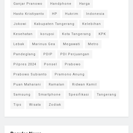
Ganjar Pranowo
Handphone
Harga
Hasto Kristiyanto
HP
Hukrim
Indonesia
Jokowi
Kabupaten Tangerang
Kelebihan
Kesehatan
korupsi
Kota Tangerang
KPK
Lebak
Marinus Gea
Megawati
Metro
Pandeglang
PDIP
PDI Perjuangan
Pilpres 2024
Ponsel
Prabowo
Prabowo Subianto
Pramono Anung
Puan Maharani
Ramalan
Ridwan Kamil
Samsung
Smartphone
Spesifikasi
Tangerang
Tips
Wisata
Zodiak