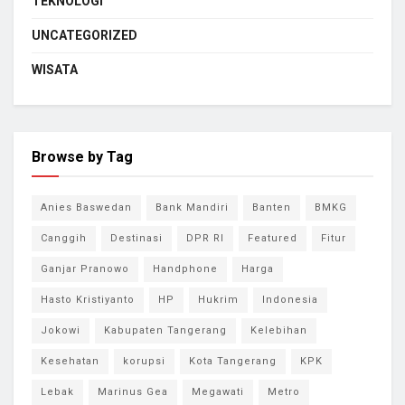
TEKNOLOGI
UNCATEGORIZED
WISATA
Browse by Tag
Anies Baswedan
Bank Mandiri
Banten
BMKG
Canggih
Destinasi
DPR RI
Featured
Fitur
Ganjar Pranowo
Handphone
Harga
Hasto Kristiyanto
HP
Hukrim
Indonesia
Jokowi
Kabupaten Tangerang
Kelebihan
Kesehatan
korupsi
Kota Tangerang
KPK
Lebak
Marinus Gea
Megawati
Metro