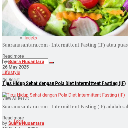
Pendidikan
Wisata
Indeks
Suaranusantara.com - Intermittent Fasting (IF) atau pua
Read more
by
Suara Nusantara
26 May 2025
Lifestyle
No Result
Tips Hidup Sehat dengan Pola Diet Intermittent Fasting (IF)
View All Result
Suaranusantara.com - Intermittent Fasting (IF) adalah s
Read more
Login
by
Suara Nusantara