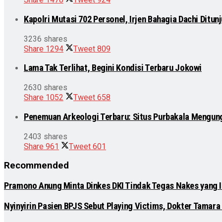
Kapolri Mutasi 702 Personel, Irjen Bahagia Dachi Ditu
3236 shares
Share
1294
Tweet
809
Lama Tak Terlihat, Begini Kondisi Terbaru Jokowi
2630 shares
Share
1052
Tweet
658
Penemuan Arkeologi Terbaru: Situs Purbakala Mengun
2403 shares
Share
961
Tweet
601
Recommended
Pramono Anung Minta Dinkes DKI Tindak Tegas Nakes yang Ik
Nyinyirin Pasien BPJS Sebut Playing Victims, Dokter Tamara 