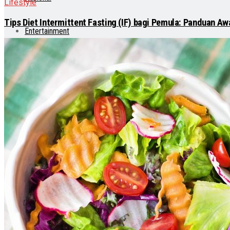
Lifestyle
Tips Diet Intermittent Fasting (IF) bagi Pemula: Panduan 
Entertainment
Teknologi
Otomotif
Lainnya
Lifestyle
Internasional