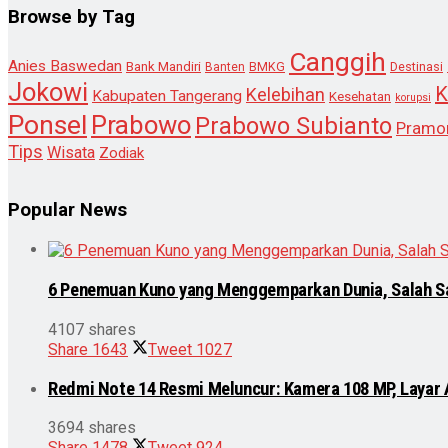
Browse by Tag
Canggih
Anies Baswedan
Bank Mandiri
Destinasi
Banten
BMKG
Jokowi
K
Kelebihan
Kabupaten Tangerang
Kesehatan
korupsi
Ponsel
Prabowo
Prabowo Subianto
Pramo
Tips
Wisata
Zodiak
Popular News
6 Penemuan Kuno yang Menggemparkan Dunia, Salah S
4107 shares
Share
1643
Tweet
1027
Redmi Note 14 Resmi Meluncur: Kamera 108 MP, Layar
3694 shares
Share
1478
Tweet
924