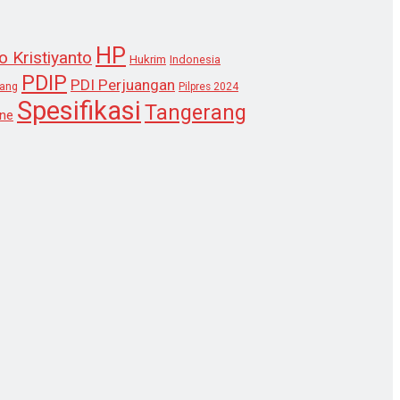
HP
o Kristiyanto
Hukrim
Indonesia
PDIP
PDI Perjuangan
lang
Pilpres 2024
Spesifikasi
Tangerang
ne