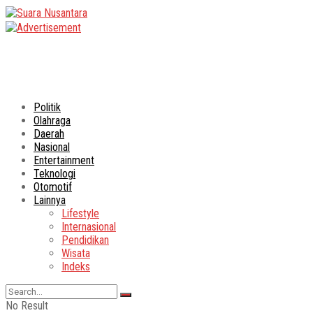
Politik
Olahraga
Daerah
Nasional
Entertainment
Teknologi
Otomotif
Lainnya
Lifestyle
Internasional
Pendidikan
Wisata
Indeks
No Result