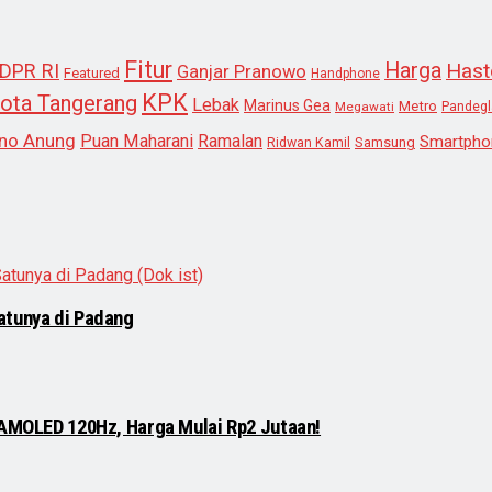
Fitur
Harga
Hast
DPR RI
Ganjar Pranowo
Featured
Handphone
KPK
ota Tangerang
Lebak
Marinus Gea
Metro
Megawati
Pandeg
no Anung
Puan Maharani
Ramalan
Smartpho
Samsung
Ridwan Kamil
atunya di Padang
 AMOLED 120Hz, Harga Mulai Rp2 Jutaan!