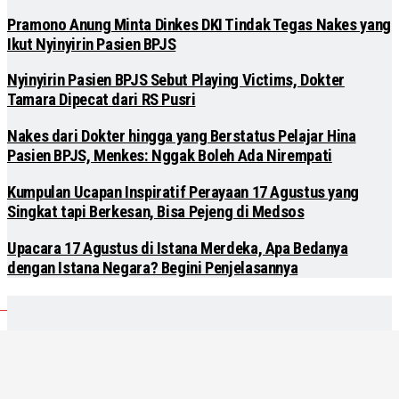
Pramono Anung Minta Dinkes DKI Tindak Tegas Nakes yang
Ikut Nyinyirin Pasien BPJS
Nyinyirin Pasien BPJS Sebut Playing Victims, Dokter
Tamara Dipecat dari RS Pusri
Nakes dari Dokter hingga yang Berstatus Pelajar Hina
Pasien BPJS, Menkes: Nggak Boleh Ada Nirempati
Kumpulan Ucapan Inspiratif Perayaan 17 Agustus yang
Singkat tapi Berkesan, Bisa Pejeng di Medsos
Upacara 17 Agustus di Istana Merdeka, Apa Bedanya
dengan Istana Negara? Begini Penjelasannya