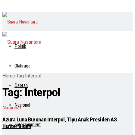
Politik
Olahraga
Home
Tag
Interpol
Daerah
Tag:
Interpol
Nasional
Nasional
Azura Luna Buronan Interpol, Tipu Anak Presiden AS
Entertainment
Hunter Biden