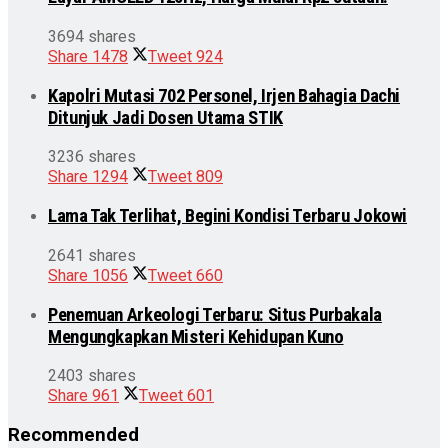
3694 shares
Share
1478
Tweet
924
Kapolri Mutasi 702 Personel, Irjen Bahagia Dachi
Ditunjuk Jadi Dosen Utama STIK
3236 shares
Share
1294
Tweet
809
Lama Tak Terlihat, Begini Kondisi Terbaru Jokowi
2641 shares
Share
1056
Tweet
660
Penemuan Arkeologi Terbaru: Situs Purbakala
Mengungkapkan Misteri Kehidupan Kuno
2403 shares
Share
961
Tweet
601
Recommended