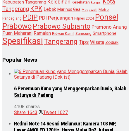
Kota
Kelebihan
Kabupaten Tangerang
Kesehatan
korupsi
KPK
Tangerang
Lebak
Marinus Gea
Metro
Megawati
Ponsel
PDIP
PDI Perjuangan
Pandeglang
Pilpres 2024
Prabowo
Prabowo Subianto
Pramono Anung
Puan Maharani
Ramalan
Smartphone
Samsung
Ridwan Kamil
Spesifikasi
Tangerang
Tips
Wisata
Zodiak
Popular News
6 Penemuan Kuno yang Menggemparkan Dunia, Salah
Satunya di Padang
4108 shares
Share
1643
Tweet
1027
Redmi Note 14 Resmi Meluncur: Kamera 108 MP,
Layar AMOLED 120Hz, Harga Mulai Rp2 Jutaan!