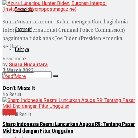
Teknologi
SuaraNusantara.com - Kabar mengejutkan bagi dunia
Interpol (International Criminal Police Commission)
Otomotif
bagaimana tidak anak Joe Biden (Presiden Amerika
Serikat) ...
Lainnya
Read more
by
Suara Nusantara
7 March 2023
Load More
Don't Miss It
No Result
Politik
View All Result
Sharp Indonesia Resmi Luncurkan Aquos R9: Tantang Pasar
Mid-End dengan Fitur Unggulan