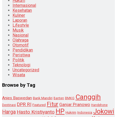
Hukum
Internasional
Kesehatan
Kuliner
Laporan
Lifestyle
Musik
Nasional
Olahraga
Otomotif
Pendidikan
Peristiwa
Politik
Teknologi
Uncategorized
Wisata
Browse by Tag
Canggih
Anies Baswedan
Bank Mandiri
Banten
BMKG
Fitur
DPR RI
Ganjar Pranowo
Destinasi
Featured
Handphone
HP
Jokowi
Harga
Hasto Kristiyanto
Hukrim
Indonesia