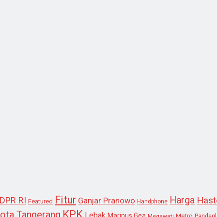
Fitur
Harga
Hast
DPR RI
Ganjar Pranowo
Featured
Handphone
KPK
ota Tangerang
Lebak
Marinus Gea
Metro
Megawati
Pandeg