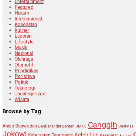
Entertainment
Featured
Hukum
Internasional
Kesehatan
Kuliner
Laporan
Lifestyle
Musik
Nasional
Olahraga
Otomotif
Pendidikan
Peristiwa
Politik
Teknologi
Uncategorized
Wisata
Browse by Tag
Canggih
Anies Baswedan
Bank Mandiri
Destinasi
Banten
BMKG
Jokowi
K
Kelebihan
Kabupaten Tangerang
Kesehatan
korupsi