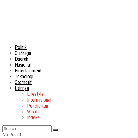
Politik
Olahraga
Daerah
Nasional
Entertainment
Teknologi
Otomotif
Lainnya
Lifestyle
Internasional
Pendidikan
Wisata
Indeks
No Result