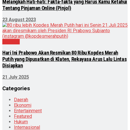
Melangkah Hati-hati: Fakta-fakta yang Harus Kamu Ketahui
Tentang Pinjaman Online (Pinjol)
23 August 2023
Ekonomi
Hari Ini Prabowo Akan Resmikan 80 Ribu Kopdes Merah
Putih yang Dipusatkan di Klaten, Rekayasa Arus Lalu Lintas
Disiapkan
21 July 2025
Categories
Daerah
Ekonomi
Entertainment
Featured
Hukum
Internasional