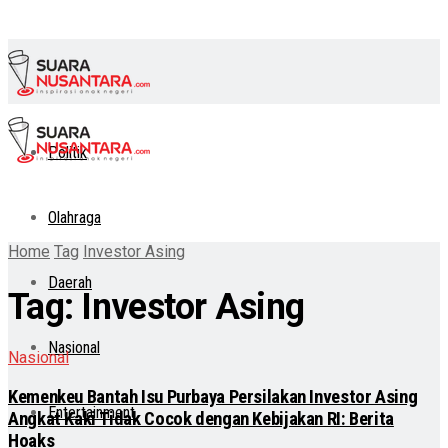
Politik
Olahraga
Home
Tag
Investor Asing
Daerah
Tag:
Investor Asing
Nasional
Nasional
Kemenkeu Bantah Isu Purbaya Persilakan Investor Asing
Entertainment
Angkat Kaki Tidak Cocok dengan Kebijakan RI: Berita
Hoaks