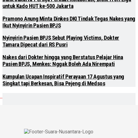
untuk Kado HUT ke-500 Jakarta
Pramono Anung Minta Dinkes DKI Tindak Tegas Nakes yang
Ikut Nyinyirin Pasien BPJS
Nyinyirin Pasien BPJS Sebut Playing Victims, Dokter
Tamara Dipecat dari RS Pusri
Nakes dari Dokter hingga yang Berstatus Pelajar Hina
Pasien BPJS, Menkes: Nggak Boleh Ada Nirempati
Kumpulan Ucapan Inspiratif Perayaan 17 Agustus yang
Singkat tapi Berkesan, Bisa Pejeng di Medsos