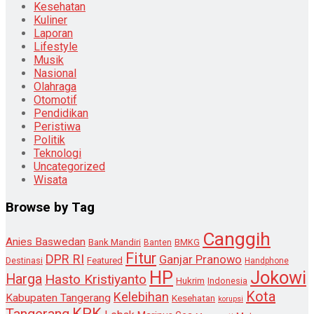
Kesehatan
Kuliner
Laporan
Lifestyle
Musik
Nasional
Olahraga
Otomotif
Pendidikan
Peristiwa
Politik
Teknologi
Uncategorized
Wisata
Browse by Tag
Canggih
Anies Baswedan
Bank Mandiri
Banten
BMKG
Fitur
DPR RI
Ganjar Pranowo
Destinasi
Featured
Handphone
HP
Jokowi
Harga
Hasto Kristiyanto
Hukrim
Indonesia
Kota
Kelebihan
Kabupaten Tangerang
Kesehatan
korupsi
KPK
Tangerang