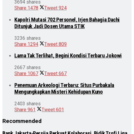
3694 shares
Share
1478
Tweet
924
Kapolri Mutasi 702 Personel, Irjen Bahagia Dachi
Ditunjuk Jadi Dosen Utama STIK
3236 shares
Share
1294
Tweet
809
Lama Tak Terlihat, Begini Kondisi Terbaru Jokowi
2667 shares
Share
1067
Tweet
667
Penemuan Arkeologi Terbaru: Situs Purbakala
Mengungkapkan Misteri Kehidupan Kuno
2403 shares
Share
961
Tweet
601
Recommended
Bank Jakarta-Persija Perkuat Kolaborasi, Bidik Trofi Liga