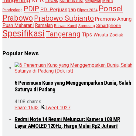
Lebak
Marinus Gea
Metro
Megawati
Ponsel
PDIP
PDI Perjuangan
Pandeglang
Pilpres 2024
Prabowo
Prabowo Subianto
Pramono Anung
Puan Maharani
Ramalan
Smartphone
Samsung
Ridwan Kamil
Spesifikasi
Tangerang
Tips
Wisata
Zodiak
Popular News
6 Penemuan Kuno yang Menggemparkan Dunia, Salah
Satunya di Padang
4108 shares
Share
1643
Tweet
1027
Redmi Note 14 Resmi Meluncur: Kamera 108 MP,
Layar AMOLED 120Hz, Harga Mulai Rp2 Jutaan!