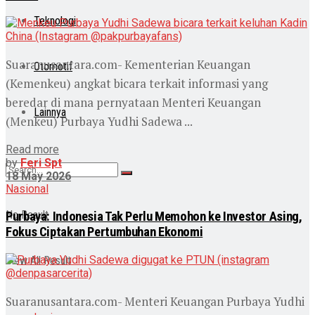
Teknologi
Suaranusantara.com- Kementerian Keuangan
Otomotif
(Kemenkeu) angkat bicara terkait informasi yang
beredar di mana pernyataan Menteri Keuangan
Lainnya
(Menkeu) Purbaya Yudhi Sadewa ...
Read more
by
Feri Spt
18 May 2026
Nasional
No Result
Purbaya: Indonesia Tak Perlu Memohon ke Investor Asing,
Fokus Ciptakan Pertumbuhan Ekonomi
View All Result
Suaranusantara.com- Menteri Keuangan Purbaya Yudhi