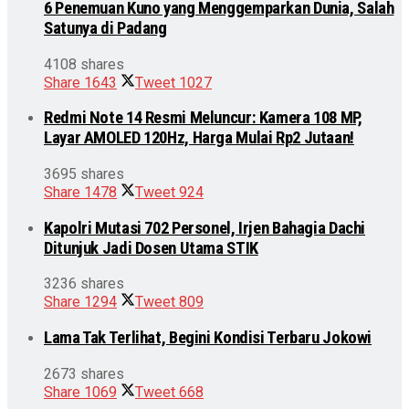
6 Penemuan Kuno yang Menggemparkan Dunia, Salah
Satunya di Padang
4108 shares
Share
1643
Tweet
1027
Redmi Note 14 Resmi Meluncur: Kamera 108 MP,
Layar AMOLED 120Hz, Harga Mulai Rp2 Jutaan!
3695 shares
Share
1478
Tweet
924
Kapolri Mutasi 702 Personel, Irjen Bahagia Dachi
Ditunjuk Jadi Dosen Utama STIK
3236 shares
Share
1294
Tweet
809
Lama Tak Terlihat, Begini Kondisi Terbaru Jokowi
2673 shares
Share
1069
Tweet
668