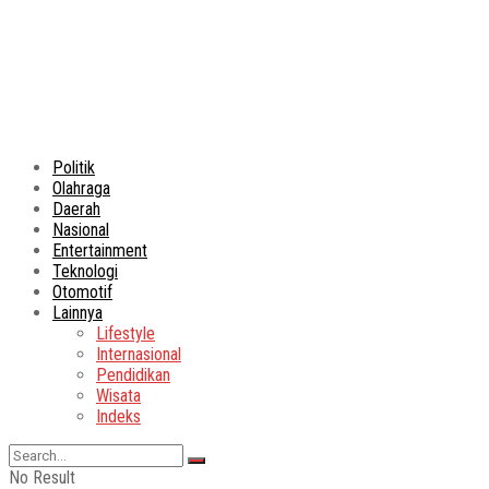
Politik
Olahraga
Daerah
Nasional
Entertainment
Teknologi
Otomotif
Lainnya
Lifestyle
Internasional
Pendidikan
Wisata
Indeks
No Result