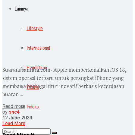
Lainnya
Lifestyle
Internasional
Pendidikan
Suaranusantara.com- Apple memperkenalkan iOS 18,
sistem operasi terbaru untuk perangkat iPhone yang
membawa berbagai fitur inovatif berbasis kecerdasan
Wisata
buatan ...
Read more
Indeks
by
snc4
12 June 2024
Load More