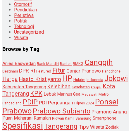
Otomotif
Pendidikan
Peristiwa
Politik
Teknologi
Uncategorized
Wisata
Browse by Tag
Canggih
Anies Baswedan
Bank Mandiri
Banten
BMKG
Fitur
DPR RI
Ganjar Pranowo
Destinasi
Featured
Handphone
HP
Jokowi
Harga
Hasto Kristiyanto
Hukrim
Indonesia
Kota
Kelebihan
Kabupaten Tangerang
Kesehatan
korupsi
KPK
Tangerang
Lebak
Marinus Gea
Metro
Megawati
Ponsel
PDIP
PDI Perjuangan
Pandeglang
Pilpres 2024
Prabowo
Prabowo Subianto
Pramono Anung
Puan Maharani
Ramalan
Smartphone
Samsung
Ridwan Kamil
Spesifikasi
Tangerang
Tips
Wisata
Zodiak