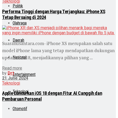
Teknologi
Politik
Performa Tinggi dengan Harga Terjangkau: iPhone XS
Tetap Bersaing di 2024
Olahraga
Daerah
Suaranusantara.com- iPhone XS merupakan salah satu
model iPhone lama yang tetap mendapatkan dukungan
update iOS 18, menjadikannya pilihan yang ...
Nasional
Read more
by
Drt
Entertainment
21 June 2024
Teknologi
Teknologi
Apple Luncurkan iOS 18 dengan Fitur AI Canggih dan
Pembaruan Personal
Otomotif