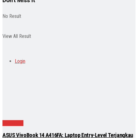
Don't Miss It
No Result
View All Result
Login
Teknologi
ASUS VivoBook 14 A416FA: Laptop Entry-Level Terjangkau