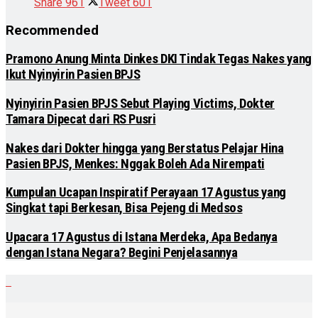
Share
961
Tweet
601
Recommended
Pramono Anung Minta Dinkes DKI Tindak Tegas Nakes yang
Ikut Nyinyirin Pasien BPJS
Nyinyirin Pasien BPJS Sebut Playing Victims, Dokter
Tamara Dipecat dari RS Pusri
Nakes dari Dokter hingga yang Berstatus Pelajar Hina
Pasien BPJS, Menkes: Nggak Boleh Ada Nirempati
Kumpulan Ucapan Inspiratif Perayaan 17 Agustus yang
Singkat tapi Berkesan, Bisa Pejeng di Medsos
Upacara 17 Agustus di Istana Merdeka, Apa Bedanya
dengan Istana Negara? Begini Penjelasannya