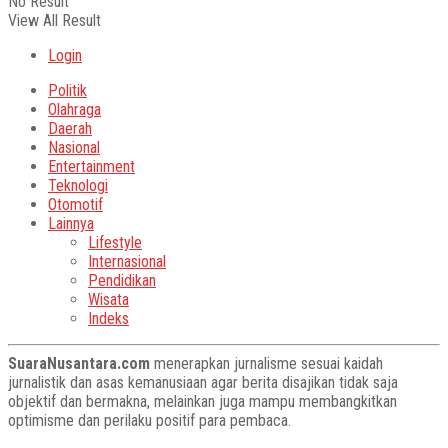
No Result
View All Result
Login
Politik
Olahraga
Daerah
Nasional
Entertainment
Teknologi
Otomotif
Lainnya
Lifestyle
Internasional
Pendidikan
Wisata
Indeks
SuaraNusantara.com
menerapkan jurnalisme sesuai kaidah
jurnalistik dan asas kemanusiaan agar berita disajikan tidak saja
objektif dan bermakna, melainkan juga mampu membangkitkan
optimisme dan perilaku positif para pembaca.