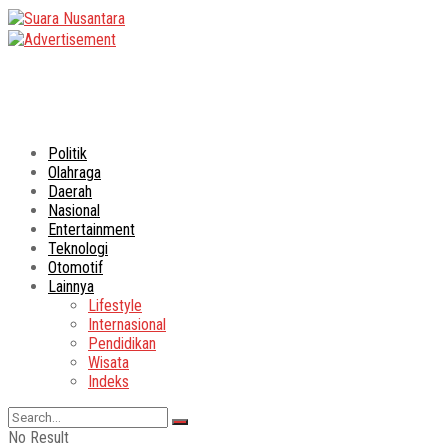
Politik
Olahraga
Daerah
Nasional
Entertainment
Teknologi
Otomotif
Lainnya
Lifestyle
Internasional
Pendidikan
Wisata
Indeks
No Result