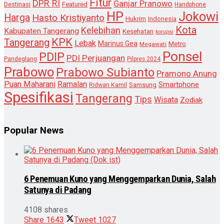
Fitur
DPR RI
Ganjar Pranowo
Destinasi
Featured
Handphone
HP
Jokowi
Harga
Hasto Kristiyanto
Hukrim
Indonesia
Kota
Kelebihan
Kabupaten Tangerang
Kesehatan
korupsi
KPK
Tangerang
Lebak
Marinus Gea
Metro
Megawati
Ponsel
PDIP
PDI Perjuangan
Pandeglang
Pilpres 2024
Prabowo
Prabowo Subianto
Pramono Anung
Puan Maharani
Ramalan
Smartphone
Samsung
Ridwan Kamil
Spesifikasi
Tangerang
Tips
Wisata
Zodiak
Popular News
6 Penemuan Kuno yang Menggemparkan Dunia, Salah
Satunya di Padang
4108 shares
Share
1643
Tweet
1027