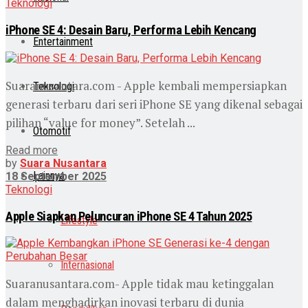
Teknologi
iPhone SE 4: Desain Baru, Performa Lebih Kencang
Entertainment
Suaranusantara.com - Apple kembali mempersiapkan
Teknologi
generasi terbaru dari seri iPhone SE yang dikenal sebagai
pilihan “value for money”. Setelah ...
Otomotif
Read more
by
Suara Nusantara
Lainnya
18 September 2025
Teknologi
Apple Siapkan Peluncuran iPhone SE 4 Tahun 2025
Lifestyle
Internasional
Suaranusantara.com- Apple tidak mau ketinggalan
dalam menghadirkan inovasi terbaru di dunia