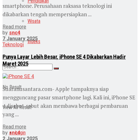
Pendidikan
smartphone. Perusahaan raksasa teknologi ini
dikabarkan tengah mempersiapkan ...
Wisata
Read more
by
snc4
7 January 2025
Indeks
Teknologi
Punya Layar Lebih Besar, iPhone SE 4 Dikabarkan Hadir
Maret 2025
No Result
Suaranusantara.com- Apple tampaknya siap
mengguncang pasar smartphone lagi. Kali ini, iPhone SE
4 disebut-sebut akan membawa berbagai pembaruan
View All Result
yang ...
Read more
by
snc4
Login
2 January 2025