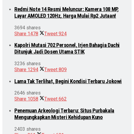
Redmi Note 14 Resmi Meluncur: Kamera 108 MP,
Layar AMOLED 120Hz, Harga Mulai Rp2 Jutaan!
3694 shares
Share
1478
Tweet
924
Kapolri Mutasi 702 Personel, Irjen Bahagia Dachi
Ditunjuk Jadi Dosen Utama STIK
3236 shares
Share
1294
Tweet
809
Lama Tak Terlihat, Begini Kondisi Terbaru Jokowi
2646 shares
Share
1058
Tweet
662
Penemuan Arkeologi Terbaru: Situs Purbakala
Mengungkapkan Misteri Kehidupan Kuno
2403 shares