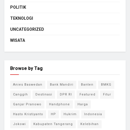
POLITIK
TEKNOLOGI
UNCATEGORIZED
WISATA
Browse by Tag
Anies Baswedan
Bank Mandiri
Banten
BMKG
Canggih
Destinasi
DPR RI
Featured
Fitur
Ganjar Pranowo
Handphone
Harga
Hasto Kristiyanto
HP
Hukrim
Indonesia
Jokowi
Kabupaten Tangerang
Kelebihan