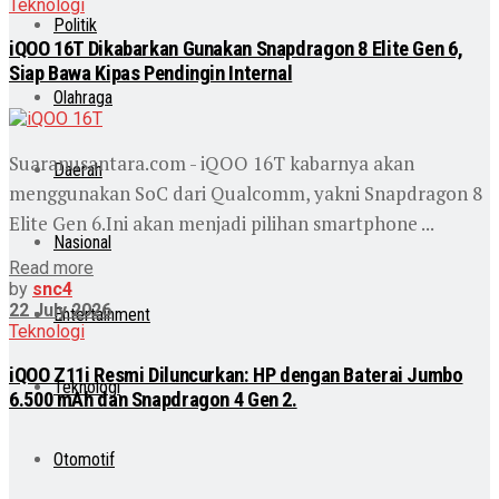
Teknologi
Politik
iQOO 16T Dikabarkan Gunakan Snapdragon 8 Elite Gen 6,
Siap Bawa Kipas Pendingin Internal
Olahraga
Suaranusantara.com - iQOO 16T kabarnya akan
Daerah
menggunakan SoC dari Qualcomm, yakni Snapdragon 8
Elite Gen 6.Ini akan menjadi pilihan smartphone ...
Nasional
Read more
by
snc4
22 July 2026
Entertainment
Teknologi
iQOO Z11i Resmi Diluncurkan: HP dengan Baterai Jumbo
Teknologi
6.500 mAh dan Snapdragon 4 Gen 2.
Otomotif