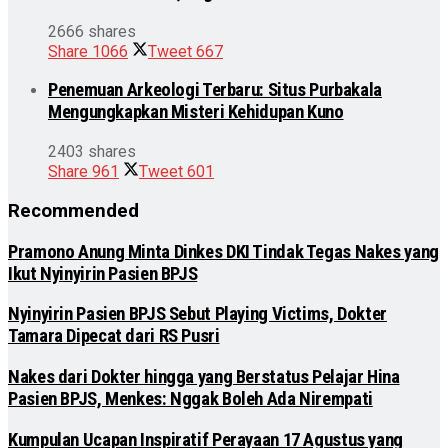
2666 shares
Share
1066
Tweet
667
Penemuan Arkeologi Terbaru: Situs Purbakala
Mengungkapkan Misteri Kehidupan Kuno
2403 shares
Share
961
Tweet
601
Recommended
Pramono Anung Minta Dinkes DKI Tindak Tegas Nakes yang
Ikut Nyinyirin Pasien BPJS
Nyinyirin Pasien BPJS Sebut Playing Victims, Dokter
Tamara Dipecat dari RS Pusri
Nakes dari Dokter hingga yang Berstatus Pelajar Hina
Pasien BPJS, Menkes: Nggak Boleh Ada Nirempati
Kumpulan Ucapan Inspiratif Perayaan 17 Agustus yang