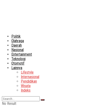
Politik
Olahraga
Daerah
Nasional
Entertainment
Teknologi
Otomotif
Lainnya
Lifestyle
Internasional
Pendidikan
Wisata
Indeks
No Result