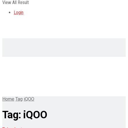
View All Result
Login
Home
Tag
iQOO
Tag:
iQOO