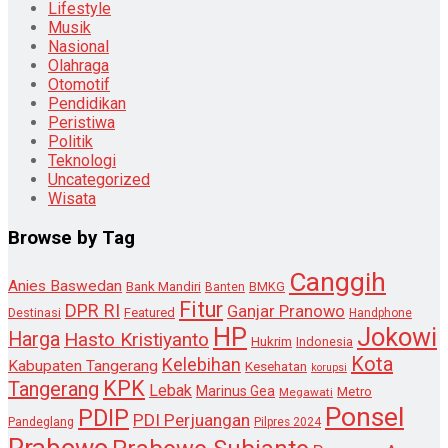
Lifestyle
Musik
Nasional
Olahraga
Otomotif
Pendidikan
Peristiwa
Politik
Teknologi
Uncategorized
Wisata
Browse by Tag
Canggih
Anies Baswedan
Bank Mandiri
Banten
BMKG
Fitur
DPR RI
Ganjar Pranowo
Destinasi
Featured
Handphone
HP
Jokowi
Harga
Hasto Kristiyanto
Hukrim
Indonesia
Kota
Kelebihan
Kabupaten Tangerang
Kesehatan
korupsi
KPK
Tangerang
Lebak
Marinus Gea
Metro
Megawati
Ponsel
PDIP
PDI Perjuangan
Pandeglang
Pilpres 2024