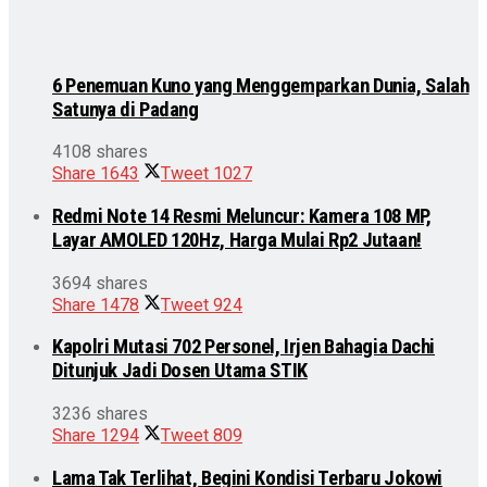
6 Penemuan Kuno yang Menggemparkan Dunia, Salah
Satunya di Padang
4108 shares
Share
1643
Tweet
1027
Redmi Note 14 Resmi Meluncur: Kamera 108 MP,
Layar AMOLED 120Hz, Harga Mulai Rp2 Jutaan!
3694 shares
Share
1478
Tweet
924
Kapolri Mutasi 702 Personel, Irjen Bahagia Dachi
Ditunjuk Jadi Dosen Utama STIK
3236 shares
Share
1294
Tweet
809
Lama Tak Terlihat, Begini Kondisi Terbaru Jokowi