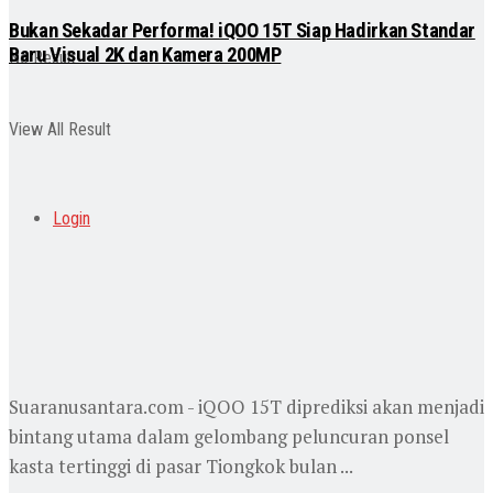
Bukan Sekadar Performa! iQOO 15T Siap Hadirkan Standar
Baru Visual 2K dan Kamera 200MP
No Result
View All Result
Login
Suaranusantara.com - iQOO 15T diprediksi akan menjadi
bintang utama dalam gelombang peluncuran ponsel
kasta tertinggi di pasar Tiongkok bulan ...