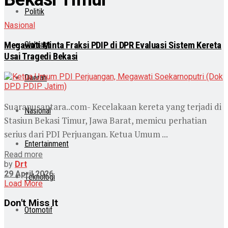
Politik
Nasional
Megawati Minta Fraksi PDIP di DPR Evaluasi Sistem Kereta
Olahraga
Usai Tragedi Bekasi
Daerah
Suaranusantara..com- Kecelakaan kereta yang terjadi di
Nasional
Stasiun Bekasi Timur, Jawa Barat, memicu perhatian
serius dari PDI Perjuangan. Ketua Umum ...
Entertainment
Read more
by
Drt
29 April 2026
Teknologi
Load More
Don't Miss It
Otomotif