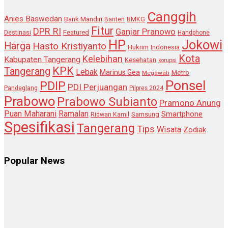
Canggih
Anies Baswedan
Bank Mandiri
Banten
BMKG
Fitur
DPR RI
Ganjar Pranowo
Destinasi
Featured
Handphone
HP
Jokowi
Harga
Hasto Kristiyanto
Hukrim
Indonesia
Kota
Kelebihan
Kabupaten Tangerang
Kesehatan
korupsi
KPK
Tangerang
Lebak
Marinus Gea
Metro
Megawati
Ponsel
PDIP
PDI Perjuangan
Pandeglang
Pilpres 2024
Prabowo
Prabowo Subianto
Pramono Anung
Puan Maharani
Ramalan
Smartphone
Samsung
Ridwan Kamil
Spesifikasi
Tangerang
Tips
Wisata
Zodiak
Popular News