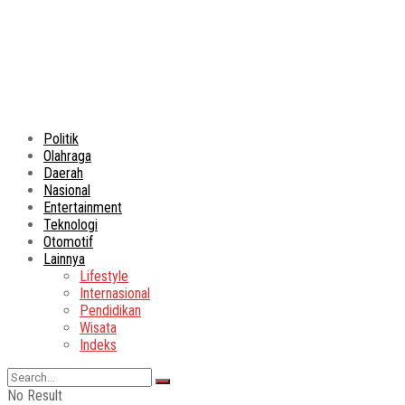
Politik
Olahraga
Daerah
Nasional
Entertainment
Teknologi
Otomotif
Lainnya
Lifestyle
Internasional
Pendidikan
Wisata
Indeks
No Result