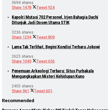
3694 shares
Share
1478
Tweet
924
Kapolri Mutasi 702 Personel, Irjen Bahagia Dachi
Ditunjuk Jadi Dosen Utama STIK
3236 shares
Share
1294
Tweet
809
Lama Tak Terlihat, Begini Kondisi Terbaru Jokowi
2623 shares
Share
1049
Tweet
656
Penemuan Arkeologi Terbaru: Situs Purbakala
Mengungkapkan Misteri Kehidupan Kuno
2403 shares
Share
961
Tweet
601
Recommended