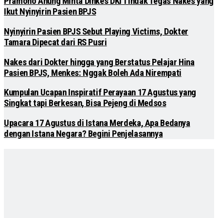
Pramono Anung Minta Dinkes DKI Tindak Tegas Nakes yang
Ikut Nyinyirin Pasien BPJS
Nyinyirin Pasien BPJS Sebut Playing Victims, Dokter
Tamara Dipecat dari RS Pusri
Nakes dari Dokter hingga yang Berstatus Pelajar Hina
Pasien BPJS, Menkes: Nggak Boleh Ada Nirempati
Kumpulan Ucapan Inspiratif Perayaan 17 Agustus yang
Singkat tapi Berkesan, Bisa Pejeng di Medsos
Upacara 17 Agustus di Istana Merdeka, Apa Bedanya
dengan Istana Negara? Begini Penjelasannya