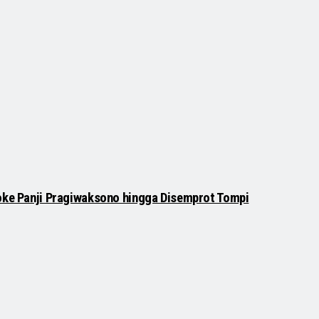
Joke Panji Pragiwaksono hingga Disemprot Tompi