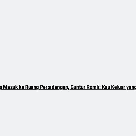
p Masuk ke Ruang Persidangan, Guntur Romli: Kau Keluar yan