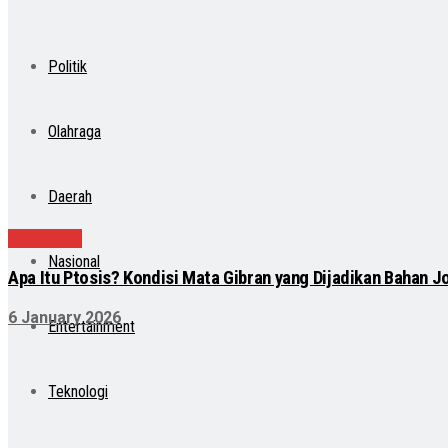
Politik
Olahraga
Daerah
Kesehatan
Nasional
Apa Itu Ptosis? Kondisi Mata Gibran yang Dijadikan Bahan 
6 January 2026
Entertainment
Teknologi