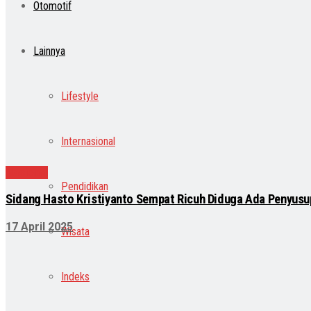
Otomotif
Lainnya
Lifestyle
Internasional
Nasional
Pendidikan
Sidang Hasto Kristiyanto Sempat Ricuh Diduga Ada Penyusu
17 April 2025
Wisata
Indeks