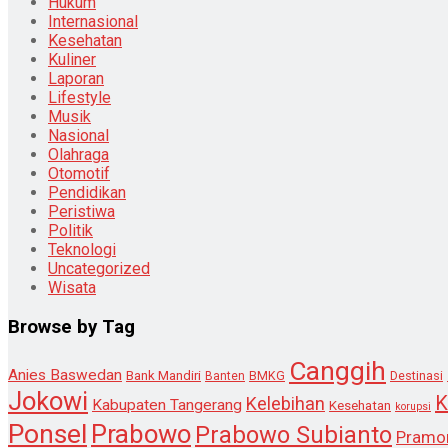
Hukum
Internasional
Kesehatan
Kuliner
Laporan
Lifestyle
Musik
Nasional
Olahraga
Otomotif
Pendidikan
Peristiwa
Politik
Teknologi
Uncategorized
Wisata
Browse by Tag
Canggih
Anies Baswedan
Bank Mandiri
Destinasi
Banten
BMKG
Jokowi
K
Kelebihan
Kabupaten Tangerang
Kesehatan
korupsi
Ponsel
Prabowo
Prabowo Subianto
Pramo