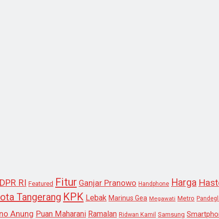
Fitur
Harga
Hast
DPR RI
Ganjar Pranowo
Featured
Handphone
KPK
ota Tangerang
Lebak
Marinus Gea
Metro
Megawati
Pandeg
no Anung
Puan Maharani
Ramalan
Smartpho
Samsung
Ridwan Kamil