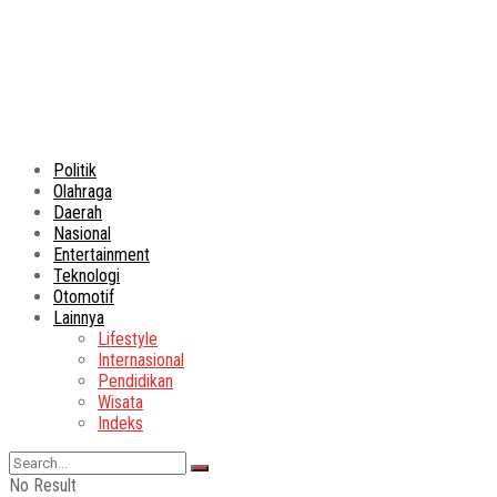
Politik
Olahraga
Daerah
Nasional
Entertainment
Teknologi
Otomotif
Lainnya
Lifestyle
Internasional
Pendidikan
Wisata
Indeks
No Result