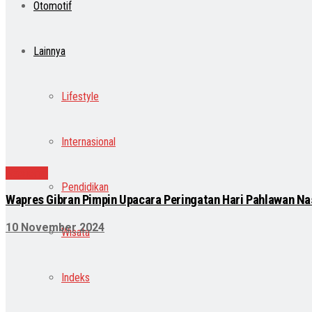
Otomotif
Lainnya
Lifestyle
Internasional
Nasional
Pendidikan
Wapres Gibran Pimpin Upacara Peringatan Hari Pahlawan Nas
10 November 2024
Wisata
Indeks