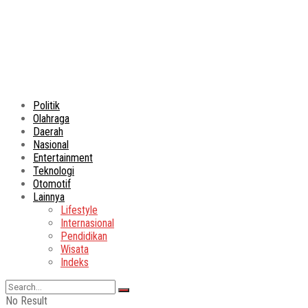
Politik
Olahraga
Daerah
Nasional
Entertainment
Teknologi
Otomotif
Lainnya
Lifestyle
Internasional
Pendidikan
Wisata
Indeks
No Result