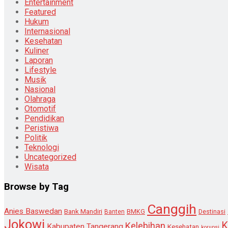
Entertainment
Featured
Hukum
Internasional
Kesehatan
Kuliner
Laporan
Lifestyle
Musik
Nasional
Olahraga
Otomotif
Pendidikan
Peristiwa
Politik
Teknologi
Uncategorized
Wisata
Browse by Tag
Canggih
Anies Baswedan
Bank Mandiri
Destinasi
Banten
BMKG
Jokowi
K
Kelebihan
Kabupaten Tangerang
Kesehatan
korupsi