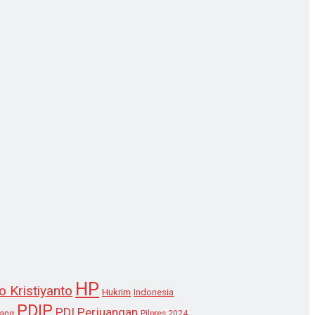
HP
o Kristiyanto
Hukrim
Indonesia
PDIP
PDI Perjuangan
lang
Pilpres 2024