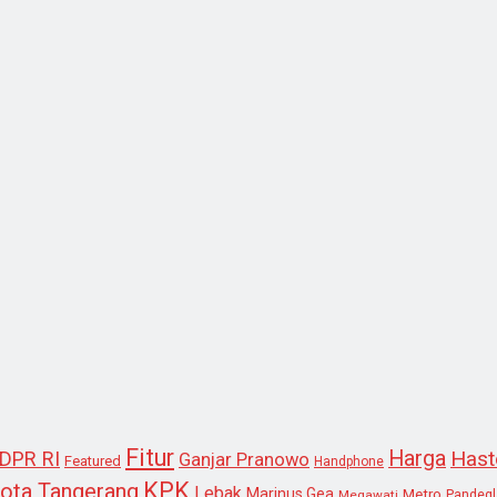
Fitur
Harga
Hast
DPR RI
Ganjar Pranowo
Featured
Handphone
KPK
ota Tangerang
Lebak
Marinus Gea
Metro
Megawati
Pandeg