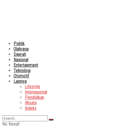
Politik
Olahraga
Daerah
Nasional
Entertainment
Teknologi
Otomotif
Lainnya
Lifestyle
Internasional
Pendidikan
Wisata
Indeks
No Result