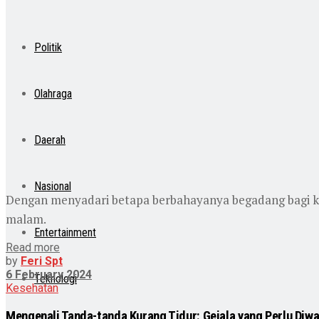
Politik
Olahraga
Daerah
Nasional
Dengan menyadari betapa berbahayanya begadang bagi ke
malam.
Entertainment
Read more
by
Feri Spt
6 February 2024
Teknologi
Kesehatan
Mengenali Tanda-tanda Kurang Tidur: Gejala yang Perlu Diw