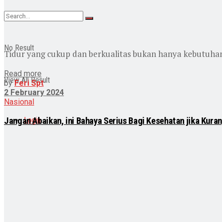
No Result
Tidur yang cukup dan berkualitas bukan hanya kebutuhan f
Read more
View All Result
by
Feri Spt
2 February 2024
Nasional
Login
Jangan Abaikan, ini Bahaya Serius Bagi Kesehatan jika Kura