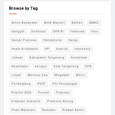
Browse by Tag
Anies Baswedan
Bank Mandiri
Banten
BMKG
Canggih
Destinasi
DPR RI
Featured
Fitur
Ganjar Pranowo
Handphone
Harga
Hasto Kristiyanto
HP
Hukrim
Indonesia
Jokowi
Kabupaten Tangerang
Kelebihan
Kesehatan
korupsi
Kota Tangerang
KPK
Lebak
Marinus Gea
Megawati
Metro
Pandeglang
PDIP
PDI Perjuangan
Pilpres 2024
Ponsel
Prabowo
Prabowo Subianto
Pramono Anung
Puan Maharani
Ramalan
Ridwan Kamil