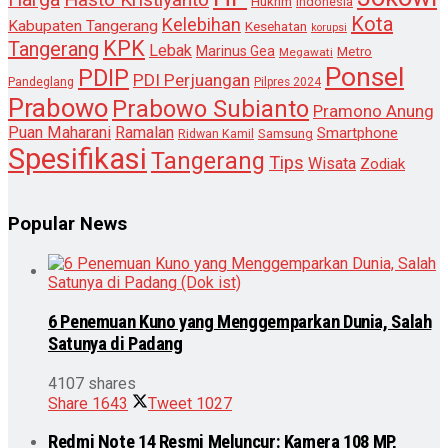
Hukrim
Indonesia
Kota
Kelebihan
Kabupaten Tangerang
Kesehatan
korupsi
KPK
Tangerang
Lebak
Marinus Gea
Metro
Megawati
Ponsel
PDIP
PDI Perjuangan
Pandeglang
Pilpres 2024
Prabowo
Prabowo Subianto
Pramono Anung
Puan Maharani
Ramalan
Smartphone
Samsung
Ridwan Kamil
Spesifikasi
Tangerang
Tips
Wisata
Zodiak
Popular News
6 Penemuan Kuno yang Menggemparkan Dunia, Salah
Satunya di Padang
4107 shares
Share
1643
Tweet
1027
Redmi Note 14 Resmi Meluncur: Kamera 108 MP,