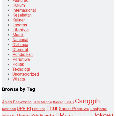
Featured
Hukum
Internasional
Kesehatan
Kuliner
Laporan
Lifestyle
Musik
Nasional
Olahraga
Otomotif
Pendidikan
Peristiwa
Politik
Teknologi
Uncategorized
Wisata
Browse by Tag
Canggih
Anies Baswedan
Bank Mandiri
Banten
BMKG
Fitur
DPR RI
Ganjar Pranowo
Destinasi
Featured
Handphone
HP
Jokowi
Harga
Hasto Kristiyanto