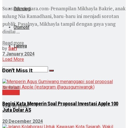
SuaraNusantara.com-Penampilan Mikhayla Bakrie, anak
Teknologi
sulung Nia Ramadhani, baru-baru ini menjadi sorotan
publik. Pasalnya, Mikhayla tampil dengan gaya yang
Otomotif
dinilai ...
Read more
Lainnya
by
Sari
7 January 2024
Load More
Don't Miss It
No Result
Nasional
Begini Kata Menperin Soal Proposal Investasi Apple 100
View All Result
Juta Dolar AS
20 December 2024