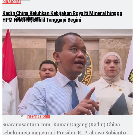
Nasional
Kadin China Keluhkan Kebijakan Royalti Mineral hingga
Entertainment
HPM Nikel RI, Bahlil Tanggapi Begini
Teknologi
Otomotif
Lainnya
Lifestyle
Internasional
Suaranusantara.com- Kamar Dagang (Kadin) China
sebelumnya menyurati Presiden RI Prabowo Subianto