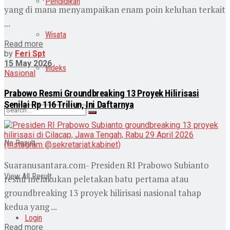
Pendidikan
yang di mana menyampaikan enam poin keluhan terkait
...
Wisata
Read more
by
Feri Spt
15 May 2026
Indeks
Nasional
Prabowo Resmi Groundbreaking 13 Proyek Hilirisasi
Senilai Rp 116 Triliun, Ini Daftarnya
No Result
Suaranusantara.com- Presiden RI Prabowo Subianto
View All Result
resmi melakukan peletakan batu pertama atau
groundbreaking 13 proyek hilirisasi nasional tahap
kedua yang ...
Login
Read more