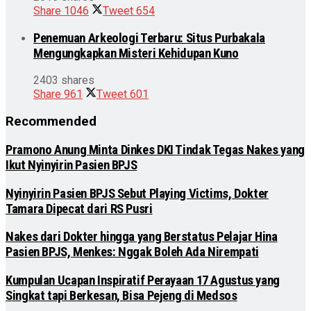
Share
1046
Tweet
654
Penemuan Arkeologi Terbaru: Situs Purbakala
Mengungkapkan Misteri Kehidupan Kuno
2403 shares
Share
961
Tweet
601
Recommended
Pramono Anung Minta Dinkes DKI Tindak Tegas Nakes yang
Ikut Nyinyirin Pasien BPJS
Nyinyirin Pasien BPJS Sebut Playing Victims, Dokter
Tamara Dipecat dari RS Pusri
Nakes dari Dokter hingga yang Berstatus Pelajar Hina
Pasien BPJS, Menkes: Nggak Boleh Ada Nirempati
Kumpulan Ucapan Inspiratif Perayaan 17 Agustus yang
Singkat tapi Berkesan, Bisa Pejeng di Medsos