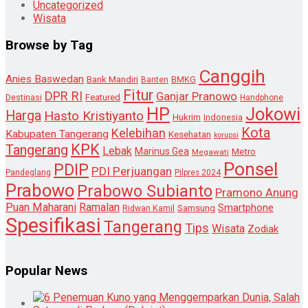
Uncategorized
Wisata
Browse by Tag
Canggih
Anies Baswedan
Bank Mandiri
Banten
BMKG
Fitur
DPR RI
Ganjar Pranowo
Destinasi
Featured
Handphone
HP
Jokowi
Harga
Hasto Kristiyanto
Hukrim
Indonesia
Kota
Kelebihan
Kabupaten Tangerang
Kesehatan
korupsi
KPK
Tangerang
Lebak
Marinus Gea
Metro
Megawati
Ponsel
PDIP
PDI Perjuangan
Pandeglang
Pilpres 2024
Prabowo
Prabowo Subianto
Pramono Anung
Puan Maharani
Ramalan
Smartphone
Samsung
Ridwan Kamil
Spesifikasi
Tangerang
Tips
Wisata
Zodiak
Popular News