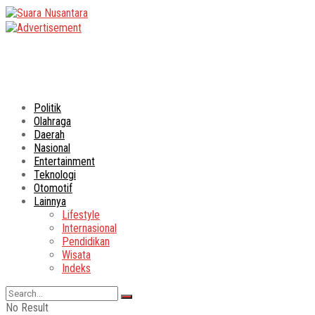
Politik
Olahraga
Daerah
Nasional
Entertainment
Teknologi
Otomotif
Lainnya
Lifestyle
Internasional
Pendidikan
Wisata
Indeks
No Result