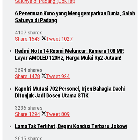
6 Penemuan Kuno yang Menggemparkan Dunia, Salah
Satunya di Padang
4107 shares
Share
1643
Tweet
1027
Redmi Note 14 Resmi Meluncur: Kamera 108 MP,
Layar AMOLED 120Hz, Harga Mulai Rp2 Jutaan!
3694 shares
Share
1478
Tweet
924
Kapolri Mutasi 702 Personel, Irjen Bahagia Dachi
Ditunjuk Jadi Dosen Utama STIK
3236 shares
Share
1294
Tweet
809
Lama Tak Terlihat, Begini Kondisi Terbaru Jokowi
2615 shares