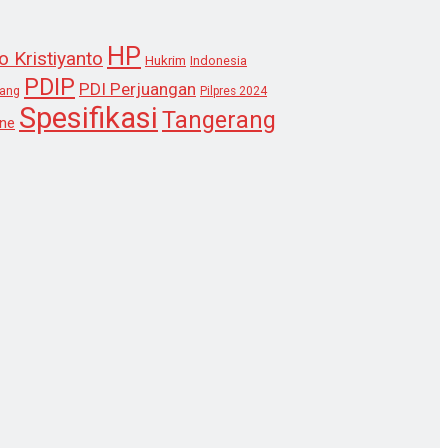
HP
o Kristiyanto
Hukrim
Indonesia
PDIP
PDI Perjuangan
lang
Pilpres 2024
Spesifikasi
Tangerang
ne