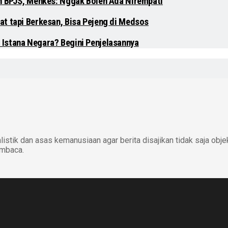
en BPJS, Menkes: Nggak Boleh Ada Nirempati
at tapi Berkesan, Bisa Pejeng di Medsos
 Istana Negara? Begini Penjelasannya
istik dan asas kemanusiaan agar berita disajikan tidak saja obje
embaca.