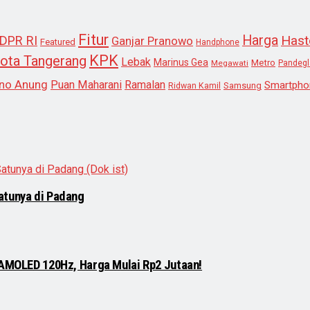
Fitur
Harga
Hast
DPR RI
Ganjar Pranowo
Featured
Handphone
KPK
ota Tangerang
Lebak
Marinus Gea
Metro
Megawati
Pandeg
no Anung
Puan Maharani
Ramalan
Smartpho
Samsung
Ridwan Kamil
atunya di Padang
 AMOLED 120Hz, Harga Mulai Rp2 Jutaan!