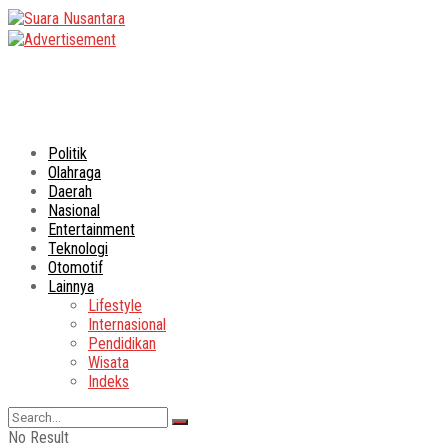
Politik
Olahraga
Daerah
Nasional
Entertainment
Teknologi
Otomotif
Lainnya
Lifestyle
Internasional
Pendidikan
Wisata
Indeks
No Result