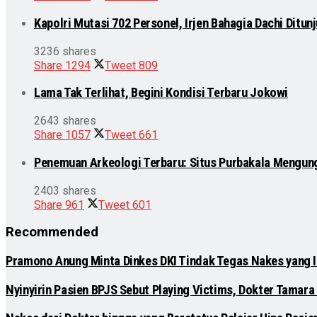
Kapolri Mutasi 702 Personel, Irjen Bahagia Dachi Ditu
3236 shares
Share
1294
Tweet
809
Lama Tak Terlihat, Begini Kondisi Terbaru Jokowi
2643 shares
Share
1057
Tweet
661
Penemuan Arkeologi Terbaru: Situs Purbakala Mengun
2403 shares
Share
961
Tweet
601
Recommended
Pramono Anung Minta Dinkes DKI Tindak Tegas Nakes yang Ik
Nyinyirin Pasien BPJS Sebut Playing Victims, Dokter Tamara 