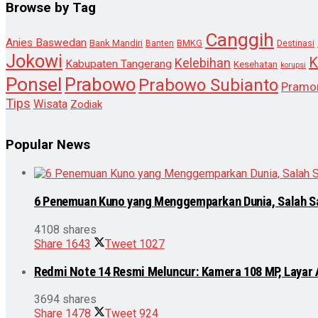
Browse by Tag
Canggih
Anies Baswedan
Bank Mandiri
Destinasi
Banten
BMKG
Jokowi
K
Kelebihan
Kabupaten Tangerang
Kesehatan
korupsi
Ponsel
Prabowo
Prabowo Subianto
Pramo
Tips
Wisata
Zodiak
Popular News
6 Penemuan Kuno yang Menggemparkan Dunia, Salah S
4108 shares
Share
1643
Tweet
1027
Redmi Note 14 Resmi Meluncur: Kamera 108 MP, Layar
3694 shares
Share
1478
Tweet
924