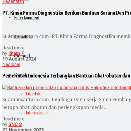
Kesehatan
PT. Kimia Farma Diagnostika Berikan Bantuan Sarana Dan P
Entertainment
Suaranusantara com- PT. Kimia Farma Diagnostika member
Teknologi
Read more
by
Ilham F
Otomotif
19 August 2024
Nasional
Lainnya
Pemerintah Indonesia Terbangkan Bantuan Obat-obatan dan 
Lifestyle
Suaranusantara.com- Lembaga Dana Kerja Sama Pembang
berupa obat-obatan dan perlengkapan medis ...
Internasional
Read more
by
SNC 8
22 November 2023