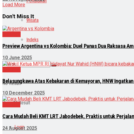
Pendidikan
Load More
Don't Miss It
Wisata
Olahraga
Indeks
Preview Argentina vs Kolombia: Duel Panas Dua Raksasa Ame
10 June 2025
Nasional
Belasungkawa Atas Kebakaran di Kemayoran, HNW Ingatkan 
No Result
10 December 2025
View All Result
Ekonomi
Cara Mudah Beli KMT LRT Jabodebek, Praktis untuk Perjalan
Login
24 August 2025