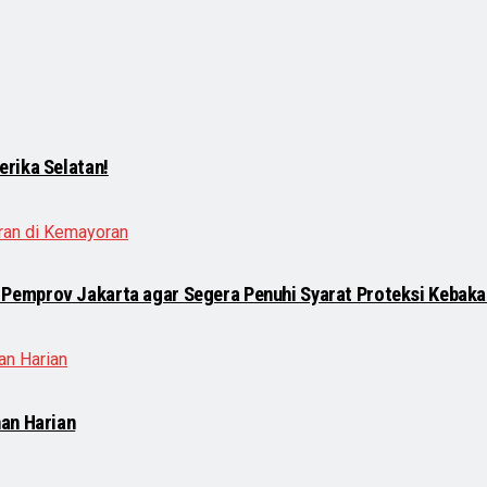
rika Selatan!
Pemprov Jakarta agar Segera Penuhi Syarat Proteksi Kebaka
an Harian