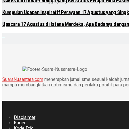
Nakes dari Dokter hingga yang Berstatus Pelajar Hina Pasi
Kumpulan Ucapan Inspiratif Perayaan 17 Agustus yang Singk
Upacara 17 Agustus di Istana Merdeka, Apa Bedanya dengan
SuaraNusantara.com
menerapkan jurnalisme sesuai kaidah jurnal
mampu membangkitkan optimisme dan perilaku positif para p
Disclaimer
Karier
Kode Etik