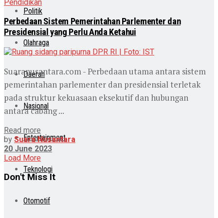
Pendidikan
Politik
Perbedaan Sistem Pemerintahan Parlementer dan
Presidensial yang Perlu Anda Ketahui
Olahraga
Suaranusantara.com - Perbedaan utama antara sistem
Daerah
pemerintahan parlementer dan presidensial terletak
pada struktur kekuasaan eksekutif dan hubungan
Nasional
antara cabang ...
Read more
Entertainment
by
Suara Nusantara
20 June 2023
Load More
Teknologi
Don't Miss It
Otomotif