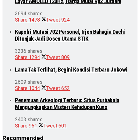
Layar AMOLED 120Hz, Harga Mulai Rp2 Jutaan!
3694 shares
Share
1478
Tweet
924
Kapolri Mutasi 702 Personel, Irjen Bahagia Dachi
Ditunjuk Jadi Dosen Utama STIK
3236 shares
Share
1294
Tweet
809
Lama Tak Terlihat, Begini Kondisi Terbaru Jokowi
2609 shares
Share
1044
Tweet
652
Penemuan Arkeologi Terbaru: Situs Purbakala
Mengungkapkan Misteri Kehidupan Kuno
2403 shares
Share
961
Tweet
601
Recommended