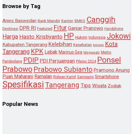
Browse by Tag
Canggih
Anies Baswedan
Bank Mandiri
Banten
BMKG
Fitur
DPR RI
Ganjar Pranowo
Destinasi
Featured
Handphone
HP
Jokowi
Harga
Hasto Kristiyanto
Hukrim
Indonesia
Kota
Kelebihan
Kabupaten Tangerang
Kesehatan
korupsi
KPK
Tangerang
Lebak
Marinus Gea
Metro
Megawati
Ponsel
PDIP
PDI Perjuangan
Pandeglang
Pilpres 2024
Prabowo
Prabowo Subianto
Pramono Anung
Puan Maharani
Ramalan
Smartphone
Samsung
Ridwan Kamil
Spesifikasi
Tangerang
Tips
Wisata
Zodiak
Popular News