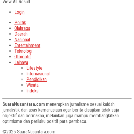
View All Result
Login
Politik
Olahraga
Daerah
Nasional
Entertainment
Teknologi
Otomotif
Lainnya
Lifestyle
Internasional
Pendidikan
Wisata
Indeks
SuaraNusantara.com
menerapkan jurnalisme sesuai kaidah
jurnalistik dan asas kemanusiaan agar berita disajikan tidak saja
objektif dan bermakna, melainkan juga mampu membangkitkan
optimisme dan perilaku positif para pembaca.
©2025 SuaraNusantara.com