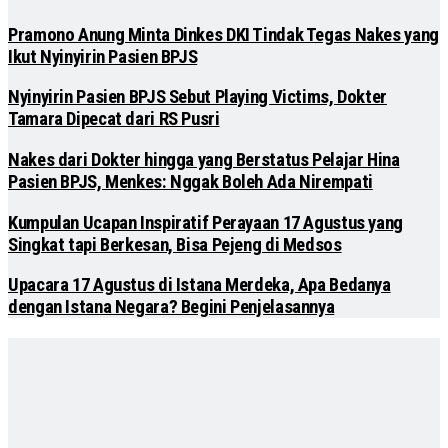
Pramono Anung Minta Dinkes DKI Tindak Tegas Nakes yang
Ikut Nyinyirin Pasien BPJS
Nyinyirin Pasien BPJS Sebut Playing Victims, Dokter
Tamara Dipecat dari RS Pusri
Nakes dari Dokter hingga yang Berstatus Pelajar Hina
Pasien BPJS, Menkes: Nggak Boleh Ada Nirempati
Kumpulan Ucapan Inspiratif Perayaan 17 Agustus yang
Singkat tapi Berkesan, Bisa Pejeng di Medsos
Upacara 17 Agustus di Istana Merdeka, Apa Bedanya
dengan Istana Negara? Begini Penjelasannya