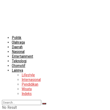
Politik
Olahraga
Daerah
Nasional
Entertainment
Teknologi
Otomotif
Lainnya
Lifestyle
Internasional
Pendidikan
Wisata
Indeks
No Result