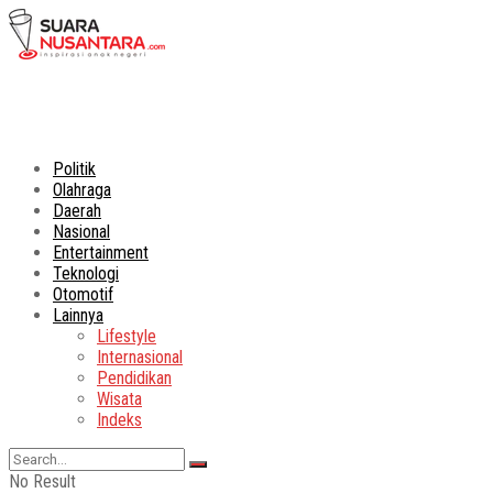
Politik
Olahraga
Daerah
Nasional
Entertainment
Teknologi
Otomotif
Lainnya
Lifestyle
Internasional
Pendidikan
Wisata
Indeks
No Result