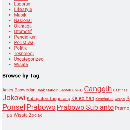
Laporan
Lifestyle
Musik
Nasional
Olahraga
Otomotif
Pendidikan
Peristiwa
Politik
Teknologi
Uncategorized
Wisata
Browse by Tag
Canggih
Anies Baswedan
Bank Mandiri
Destinasi
Banten
BMKG
Jokowi
K
Kelebihan
Kabupaten Tangerang
Kesehatan
korupsi
Ponsel
Prabowo
Prabowo Subianto
Pramo
Tips
Wisata
Zodiak