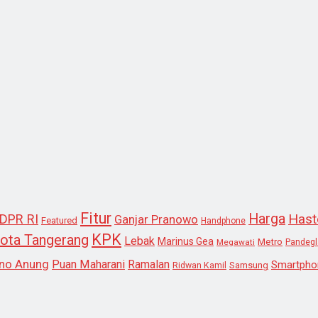
Fitur
Harga
Hast
DPR RI
Ganjar Pranowo
Featured
Handphone
KPK
ota Tangerang
Lebak
Marinus Gea
Metro
Megawati
Pandeg
no Anung
Puan Maharani
Ramalan
Smartpho
Samsung
Ridwan Kamil