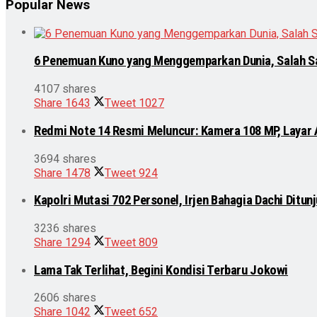
Popular News
6 Penemuan Kuno yang Menggemparkan Dunia, Salah S
4107 shares
Share
1643
Tweet
1027
Redmi Note 14 Resmi Meluncur: Kamera 108 MP, Layar
3694 shares
Share
1478
Tweet
924
Kapolri Mutasi 702 Personel, Irjen Bahagia Dachi Ditu
3236 shares
Share
1294
Tweet
809
Lama Tak Terlihat, Begini Kondisi Terbaru Jokowi
2606 shares
Share
1042
Tweet
652