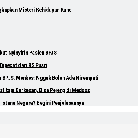
gkapkan Misteri Kehidupan Kuno
ut Nyinyirin Pasien BPJS
Dipecat dari RS Pusri
en BPJS, Menkes: Nggak Boleh Ada Nirempati
at tapi Berkesan, Bisa Pejeng di Medsos
 Istana Negara? Begini Penjelasannya