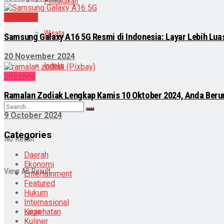
Pendidikan
Teknologi
Wisata
Samsung Galaxy A16 5G Resmi di Indonesia: Layar Lebih Luas
20 November 2024
Indeks
Lifestyle
Ramalan Zodiak Lengkap Kamis 10 Oktober 2024, Anda Beru
9 October 2024
Categories
No Result
Daerah
Ekonomi
View All Result
Entertainment
Featured
Hukum
Internasional
Kesehatan
Login
Kuliner