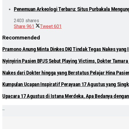
Penemuan Arkeologi Terbaru: Situs Purbakala Mengun
2403 shares
Share
961
Tweet
601
Recommended
Pramono Anung Minta Dinkes DKI Tindak Tegas Nakes yang Ik
Nyinyirin Pasien BPJS Sebut Playing Victims, Dokter Tamara 
Nakes dari Dokter hingga yang Berstatus Pelajar Hina Pasi
Kumpulan Ucapan Inspiratif Perayaan 17 Agustus yang Singk
Upacara 17 Agustus di Istana Merdeka, Apa Bedanya dengan