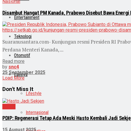
Nasional
Disambut Hangat PM Kanada, Prabowo Disebut Bawa Energi 
Entertainment
Teknologi
Suaranusantara.com- Kunjungan resmi Presiden RI Prabo
Perdana Menteri Kanada, ...
Otomotif
Read more
by
snc4
25 September 2025
Lainnya
Load More
Don't Miss It
Lifestyle
Politik
Internasional
PDIP: Regenerasi Tetap Ada Meski Hasto Kembali Jadi Sekje
15 August 2025