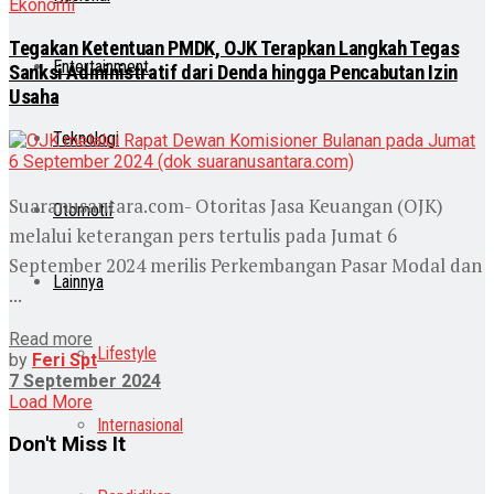
Ekonomi
Tegakan Ketentuan PMDK, OJK Terapkan Langkah Tegas
Entertainment
Sanksi Administratif dari Denda hingga Pencabutan Izin
Usaha
Teknologi
Suaranusantara.com- Otoritas Jasa Keuangan (OJK)
Otomotif
melalui keterangan pers tertulis pada Jumat 6
September 2024 merilis Perkembangan Pasar Modal dan
Lainnya
...
Read more
Lifestyle
by
Feri Spt
7 September 2024
Load More
Internasional
Don't Miss It