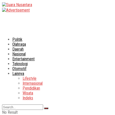
Politik
Olahraga
Daerah
Nasional
Entertainment
Teknologi
Otomotif
Lainnya
Lifestyle
Internasional
Pendidikan
Wisata
Indeks
No Result