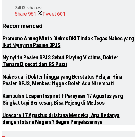
2403 shares
Share
961
Tweet
601
Recommended
Pramono Anung Minta Dinkes DKI Tindak Tegas Nakes yang
Ikut Nyinyirin Pasien BPJS
Nyinyirin Pasien BPJS Sebut Playing Victims, Dokter
Tamara Dipecat dari RS Pusri
Nakes dari Dokter hingga yang Berstatus Pelajar Hina
Pasien BPJS, Menkes: Nggak Boleh Ada Nirempati
Kumpulan Ucapan Inspiratif Perayaan 17 Agustus yang
Singkat tapi Berkesan, Bisa Pejeng di Medsos
Upacara 17 Agustus di Istana Merdeka, Apa Bedanya
dengan Istana Negara? Begini Penjelasannya