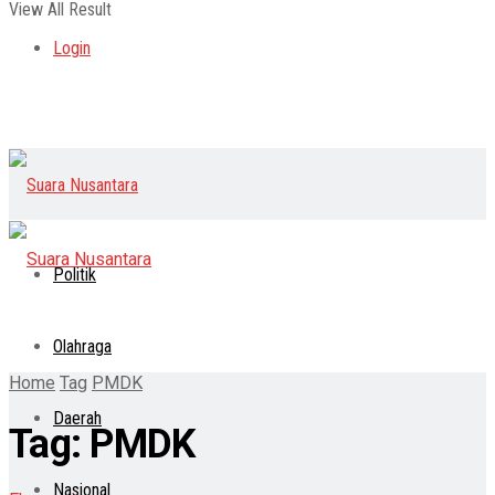
View All Result
Login
Politik
Olahraga
Home
Tag
PMDK
Daerah
Tag:
PMDK
Nasional