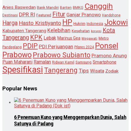
Canggih
Anies Baswedan
Bank Mandiri
Banten
BMKG
Fitur
DPR RI
Ganjar Pranowo
Destinasi
Featured
Handphone
HP
Jokowi
Harga
Hasto Kristiyanto
Hukrim
Indonesia
Kota
Kelebihan
Kabupaten Tangerang
Kesehatan
korupsi
KPK
Tangerang
Lebak
Marinus Gea
Metro
Megawati
Ponsel
PDIP
PDI Perjuangan
Pandeglang
Pilpres 2024
Prabowo
Prabowo Subianto
Pramono Anung
Puan Maharani
Ramalan
Smartphone
Samsung
Ridwan Kamil
Spesifikasi
Tangerang
Tips
Wisata
Zodiak
Popular News
6 Penemuan Kuno yang Menggemparkan Dunia, Salah
Satunya di Padang