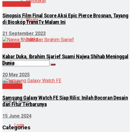
Pendidikan
Entertainment
Sinopsis Film Final Score Aksi Epic Pierce Brosnan, Tayang
Wisata
di Bioskop TransTv Malam Ini
21 September 2023
Indeks
Nasional
Kabar Duka, Ibrahim Sjarief Suami Najwa Shihab Meninggal
Dunia
20 May 2025
No Result
Teknologi
Samsung Galaxy Watch FE Siap Rilis: Inilah Bocoran Desain
View All Result
dan Fitur Terbarunya
15 June 2024
Login
Categories