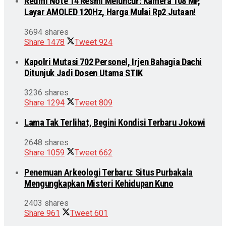
Redmi Note 14 Resmi Meluncur: Kamera 108 MP,
Layar AMOLED 120Hz, Harga Mulai Rp2 Jutaan!
3694 shares
Share
1478
Tweet
924
Kapolri Mutasi 702 Personel, Irjen Bahagia Dachi
Ditunjuk Jadi Dosen Utama STIK
3236 shares
Share
1294
Tweet
809
Lama Tak Terlihat, Begini Kondisi Terbaru Jokowi
2648 shares
Share
1059
Tweet
662
Penemuan Arkeologi Terbaru: Situs Purbakala
Mengungkapkan Misteri Kehidupan Kuno
2403 shares
Share
961
Tweet
601