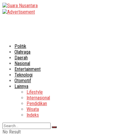
Politik
Olahraga
Daerah
Nasional
Entertainment
Teknologi
Otomotif
Lainnya
Lifestyle
Internasional
Pendidikan
Wisata
Indeks
No Result