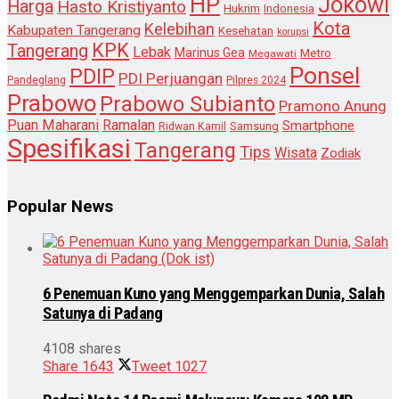
HP
Jokowi
Harga
Hasto Kristiyanto
Hukrim
Indonesia
Kota
Kelebihan
Kabupaten Tangerang
Kesehatan
korupsi
KPK
Tangerang
Lebak
Marinus Gea
Metro
Megawati
Ponsel
PDIP
PDI Perjuangan
Pandeglang
Pilpres 2024
Prabowo
Prabowo Subianto
Pramono Anung
Puan Maharani
Ramalan
Smartphone
Samsung
Ridwan Kamil
Spesifikasi
Tangerang
Tips
Wisata
Zodiak
Popular News
6 Penemuan Kuno yang Menggemparkan Dunia, Salah
Satunya di Padang
4108 shares
Share
1643
Tweet
1027