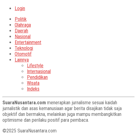
Login
Politik
Olahraga
Daerah
Nasional
Entertainment
Teknologi
Otomotif
Lainnya
Lifestyle
Internasional
Pendidikan
Wisata
Indeks
SuaraNusantara.com
menerapkan jurnalisme sesuai kaidah
jurnalistik dan asas kemanusiaan agar berita disajikan tidak saja
objektif dan bermakna, melainkan juga mampu membangkitkan
optimisme dan perilaku positif para pembaca.
©2025 SuaraNusantara.com