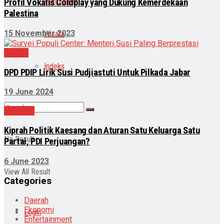
Pendidikan
Profil Vokalis Coldplay yang Dukung Kemerdekaan
Palestina
15 November 2023
Wisata
Daerah
Indeks
DPD PDIP Lirik Susi Pudjiastuti Untuk Pilkada Jabar
19 June 2024
Nasional
Kiprah Politik Kaesang dan Aturan Satu Keluarga Satu
No Result
Partai, PDI Perjuangan?
6 June 2023
View All Result
Categories
Daerah
Ekonomi
Login
Entertainment