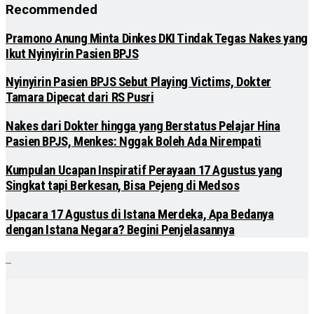
Recommended
Pramono Anung Minta Dinkes DKI Tindak Tegas Nakes yang
Ikut Nyinyirin Pasien BPJS
Nyinyirin Pasien BPJS Sebut Playing Victims, Dokter
Tamara Dipecat dari RS Pusri
Nakes dari Dokter hingga yang Berstatus Pelajar Hina
Pasien BPJS, Menkes: Nggak Boleh Ada Nirempati
Kumpulan Ucapan Inspiratif Perayaan 17 Agustus yang
Singkat tapi Berkesan, Bisa Pejeng di Medsos
Upacara 17 Agustus di Istana Merdeka, Apa Bedanya
dengan Istana Negara? Begini Penjelasannya