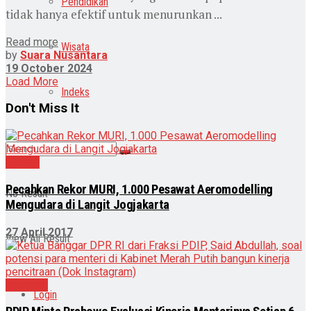
Pendidikan
tidak hanya efektif untuk menurunkan ...
Read more
Wisata
by
Suara Nusantara
19 October 2024
Load More
Indeks
Don't Miss It
Daerah
Pecahkan Rekor MURI, 1.000 Pesawat Aeromodelling
No Result
Mengudara di Langit Jogjakarta
27 April 2017
View All Result
Nasional
Login