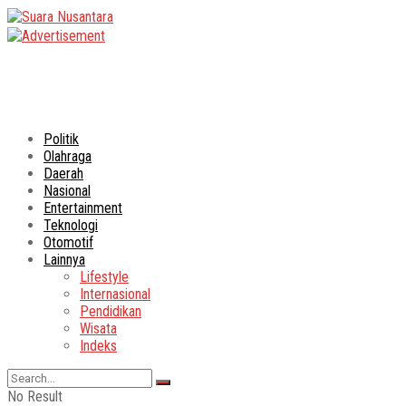
Politik
Olahraga
Daerah
Nasional
Entertainment
Teknologi
Otomotif
Lainnya
Lifestyle
Internasional
Pendidikan
Wisata
Indeks
No Result