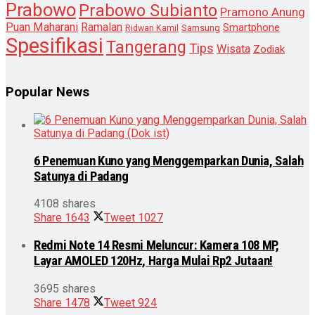
Prabowo
Prabowo Subianto
Pramono Anung
Puan Maharani
Ramalan
Smartphone
Samsung
Ridwan Kamil
Spesifikasi
Tangerang
Tips
Wisata
Zodiak
Popular News
6 Penemuan Kuno yang Menggemparkan Dunia, Salah
Satunya di Padang
4108 shares
Share
1643
Tweet
1027
Redmi Note 14 Resmi Meluncur: Kamera 108 MP,
Layar AMOLED 120Hz, Harga Mulai Rp2 Jutaan!
3695 shares
Share
1478
Tweet
924