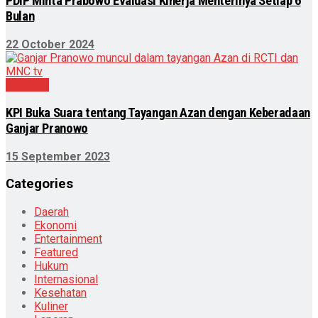
PDIP Minta Prabowo Evaluasi Kinerja Menterinya Setiap 6
Bulan
22 October 2024
Nasional
KPI Buka Suara tentang Tayangan Azan dengan Keberadaan
Ganjar Pranowo
15 September 2023
Categories
Daerah
Ekonomi
Entertainment
Featured
Hukum
Internasional
Kesehatan
Kuliner