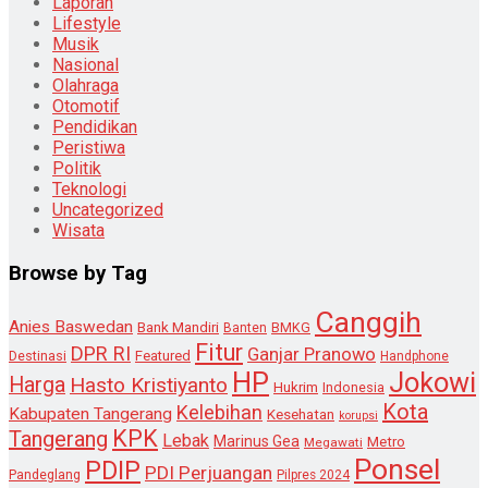
Laporan
Lifestyle
Musik
Nasional
Olahraga
Otomotif
Pendidikan
Peristiwa
Politik
Teknologi
Uncategorized
Wisata
Browse by Tag
Canggih
Anies Baswedan
Bank Mandiri
Banten
BMKG
Fitur
DPR RI
Ganjar Pranowo
Destinasi
Featured
Handphone
HP
Jokowi
Harga
Hasto Kristiyanto
Hukrim
Indonesia
Kota
Kelebihan
Kabupaten Tangerang
Kesehatan
korupsi
KPK
Tangerang
Lebak
Marinus Gea
Metro
Megawati
Ponsel
PDIP
PDI Perjuangan
Pandeglang
Pilpres 2024