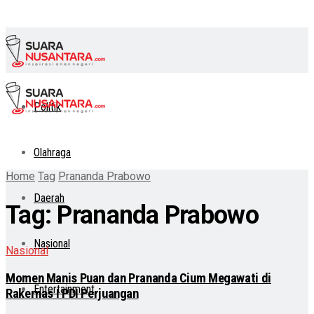
Politik
Olahraga
Home
Tag
Prananda Prabowo
Daerah
Tag:
Prananda Prabowo
Nasional
Nasional
Momen Manis Puan dan Prananda Cium Megawati di
Entertainment
Rakernas I PDI Perjuangan