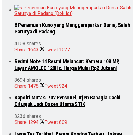
6 Penemuan Kuno yang Menggemparkan Dunia, Salah
Satunya di Padang
4108 shares
Share
1643
Tweet
1027
Redmi Note 14 Resmi Meluncur: Kamera 108 MP,
Layar AMOLED 120Hz, Harga Mulai Rp2 Jutaan!
3694 shares
Share
1478
Tweet
924
Kapolri Mutasi 702 Personel, Irjen Bahagia Dachi
Ditunjuk Jadi Dosen Utama STIK
3236 shares
Share
1294
Tweet
809
Lama Tak Terlihat, Begini Kondisi Terbaru Jokowi