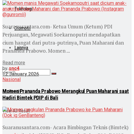
Teknologi
Suaranusantara.com- Ketua Umum (Ketum) PDI
Otomotif
Perjuangan, Megawati Soekarnoputri mendapatkan
cium hangat dari putra-putrinya, Puan Maharani dan
Lainnya
Prananda Prabowo. Momen ...
Read more
by
snc4
12 January 2026
Nasional
Momen Prananda Prabowo Merangkul Puan Maharani saat
No Result
Hadiri Bimtek PDIP di Bali
View All Result
Suaranusantara.com- Acara Bimbingan Teknis (Bimtek)