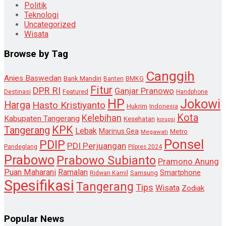
Politik
Teknologi
Uncategorized
Wisata
Browse by Tag
Canggih
Anies Baswedan
Bank Mandiri
Banten
BMKG
Fitur
DPR RI
Ganjar Pranowo
Destinasi
Featured
Handphone
HP
Jokowi
Harga
Hasto Kristiyanto
Hukrim
Indonesia
Kota
Kelebihan
Kabupaten Tangerang
Kesehatan
korupsi
KPK
Tangerang
Lebak
Marinus Gea
Metro
Megawati
Ponsel
PDIP
PDI Perjuangan
Pandeglang
Pilpres 2024
Prabowo
Prabowo Subianto
Pramono Anung
Puan Maharani
Ramalan
Smartphone
Samsung
Ridwan Kamil
Spesifikasi
Tangerang
Tips
Wisata
Zodiak
Popular News