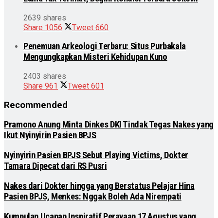
2639 shares
Share
1056
Tweet
660
Penemuan Arkeologi Terbaru: Situs Purbakala
Mengungkapkan Misteri Kehidupan Kuno
2403 shares
Share
961
Tweet
601
Recommended
Pramono Anung Minta Dinkes DKI Tindak Tegas Nakes yang
Ikut Nyinyirin Pasien BPJS
Nyinyirin Pasien BPJS Sebut Playing Victims, Dokter
Tamara Dipecat dari RS Pusri
Nakes dari Dokter hingga yang Berstatus Pelajar Hina
Pasien BPJS, Menkes: Nggak Boleh Ada Nirempati
Kumpulan Ucapan Inspiratif Perayaan 17 Agustus yang