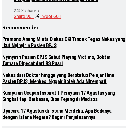
2403 shares
Share
961
Tweet
601
Recommended
Pramono Anung Minta Dinkes DKI Tindak Tegas Nakes yang
Ikut Nyinyirin Pasien BPJS
Nyinyirin Pasien BPJS Sebut Playing Victims, Dokter
Tamara Dipecat dari RS Pusri
Nakes dari Dokter hingga yang Berstatus Pelajar Hina
Pasien BPJS, Menkes: Nggak Boleh Ada Nirempati
Kumpulan Ucapan Inspiratif Perayaan 17 Agustus yang
Singkat tapi Berkesan, Bisa Pejeng di Medsos
Upacara 17 Agustus di Istana Merdeka, Apa Bedanya
dengan Istana Negara? Begini Penjelasannya