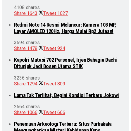
4108 shares
Share
1643
Tweet
1027
Redmi Note 14 Resmi Meluncur: Kamera 108 MP,
Layar AMOLED 120Hz, Harga Mulai Rp2 Jutaan!
3694 shares
Share
1478
Tweet
924
Kapolri Mutasi 702 Personel, Irjen Bahagia Dachi
Ditunjuk Jadi Dosen Utama STIK
3236 shares
Share
1294
Tweet
809
Lama Tak Terlihat, Begini Kondisi Terbaru Jokowi
2664 shares
Share
1066
Tweet
666
Penemuan Arkeologi Terbaru: Situs Purbakala
Mengungkapkan Misteri Kehidupan Kuno