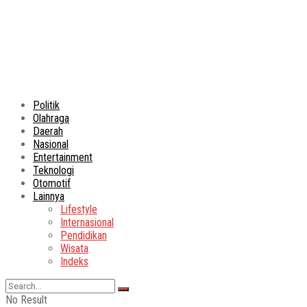
Politik
Olahraga
Daerah
Nasional
Entertainment
Teknologi
Otomotif
Lainnya
Lifestyle
Internasional
Pendidikan
Wisata
Indeks
No Result