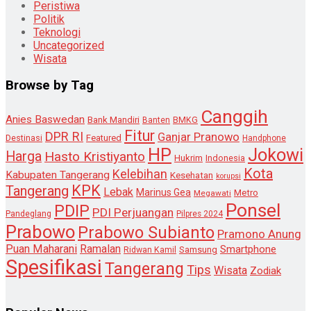
Peristiwa
Politik
Teknologi
Uncategorized
Wisata
Browse by Tag
Canggih
Anies Baswedan
Bank Mandiri
Banten
BMKG
Fitur
DPR RI
Ganjar Pranowo
Destinasi
Featured
Handphone
HP
Jokowi
Harga
Hasto Kristiyanto
Hukrim
Indonesia
Kota
Kelebihan
Kabupaten Tangerang
Kesehatan
korupsi
KPK
Tangerang
Lebak
Marinus Gea
Metro
Megawati
Ponsel
PDIP
PDI Perjuangan
Pandeglang
Pilpres 2024
Prabowo
Prabowo Subianto
Pramono Anung
Puan Maharani
Ramalan
Smartphone
Samsung
Ridwan Kamil
Spesifikasi
Tangerang
Tips
Wisata
Zodiak