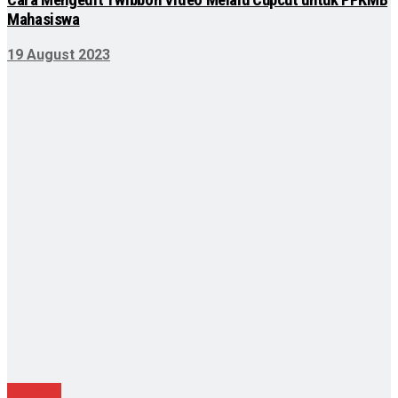
Cara Mengedit Twibbon Video Melalu Cupcut untuk PPKMB
Mahasiswa
19 August 2023
Nasional