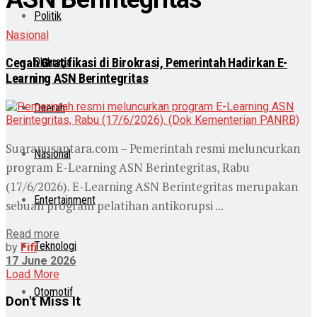
Politik
Nasional
Cegah Gratifikasi di Birokrasi, Pemerintah Hadirkan E-
Olahraga
Learning ASN Berintegritas
Daerah
Suaranusantara.com – Pemerintah resmi meluncurkan
Nasional
program E-Learning ASN Berintegritas, Rabu
(17/6/2026). E-Learning ASN Berintegritas merupakan
Entertainment
sebuah program pelatihan antikorupsi ...
Read more
Teknologi
by
Fifi
17 June 2026
Load More
Otomotif
Don't Miss It