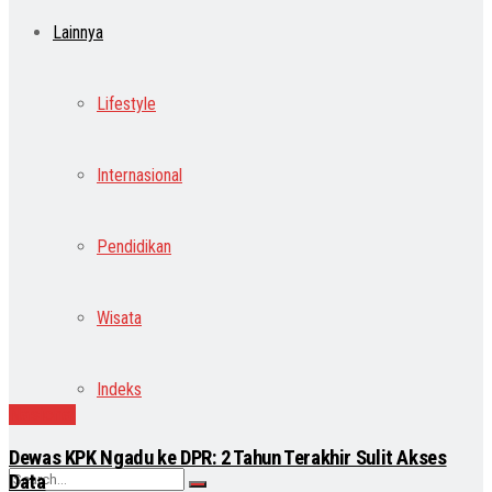
Lainnya
Lifestyle
Internasional
Pendidikan
Wisata
Indeks
Nasional
Dewas KPK Ngadu ke DPR: 2 Tahun Terakhir Sulit Akses
Data