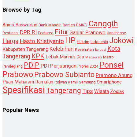
Browse by Tag
Canggih
Anies Baswedan
Bank Mandiri
Banten
BMKG
Fitur
DPR RI
Ganjar Pranowo
Destinasi
Featured
Handphone
HP
Jokowi
Harga
Hasto Kristiyanto
Hukrim
Indonesia
Kota
Kelebihan
Kabupaten Tangerang
Kesehatan
korupsi
KPK
Tangerang
Lebak
Marinus Gea
Metro
Megawati
Ponsel
PDIP
PDI Perjuangan
Pandeglang
Pilpres 2024
Prabowo
Prabowo Subianto
Pramono Anung
Puan Maharani
Ramalan
Smartphone
Samsung
Ridwan Kamil
Spesifikasi
Tangerang
Tips
Wisata
Zodiak
Popular News