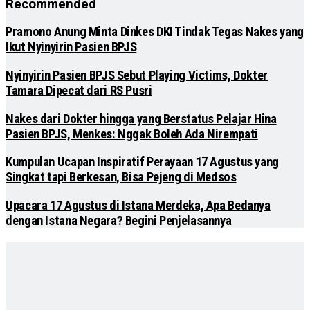
Recommended
Pramono Anung Minta Dinkes DKI Tindak Tegas Nakes yang
Ikut Nyinyirin Pasien BPJS
Nyinyirin Pasien BPJS Sebut Playing Victims, Dokter
Tamara Dipecat dari RS Pusri
Nakes dari Dokter hingga yang Berstatus Pelajar Hina
Pasien BPJS, Menkes: Nggak Boleh Ada Nirempati
Kumpulan Ucapan Inspiratif Perayaan 17 Agustus yang
Singkat tapi Berkesan, Bisa Pejeng di Medsos
Upacara 17 Agustus di Istana Merdeka, Apa Bedanya
dengan Istana Negara? Begini Penjelasannya