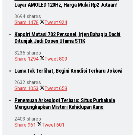
Layar AMOLED 120Hz, Harga Mulai Rp2 Jutaan!
3694 shares
Share
1478
Tweet
924
Kapolri Mutasi 702 Personel, Irjen Bahagia Dachi
Ditunjuk Jadi Dosen Utama STIK
3236 shares
Share
1294
Tweet
809
Lama Tak Terlihat, Begini Kondisi Terbaru Jokowi
2632 shares
Share
1053
Tweet
658
Penemuan Arkeologi Terbaru: Situs Purbakala
Mengungkapkan Misteri Kehidupan Kuno
2403 shares
Share
961
Tweet
601