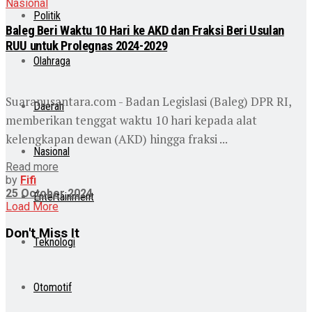
Nasional
Politik
Baleg Beri Waktu 10 Hari ke AKD dan Fraksi Beri Usulan
RUU untuk Prolegnas 2024-2029
Olahraga
Suaranusantara.com - Badan Legislasi (Baleg) DPR RI,
Daerah
memberikan tenggat waktu 10 hari kepada alat
kelengkapan dewan (AKD) hingga fraksi ...
Nasional
Read more
by
Fifi
25 October 2024
Entertainment
Load More
Don't Miss It
Teknologi
Otomotif