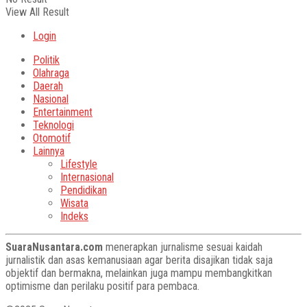
View All Result
Login
Politik
Olahraga
Daerah
Nasional
Entertainment
Teknologi
Otomotif
Lainnya
Lifestyle
Internasional
Pendidikan
Wisata
Indeks
SuaraNusantara.com
menerapkan jurnalisme sesuai kaidah
jurnalistik dan asas kemanusiaan agar berita disajikan tidak saja
objektif dan bermakna, melainkan juga mampu membangkitkan
optimisme dan perilaku positif para pembaca.