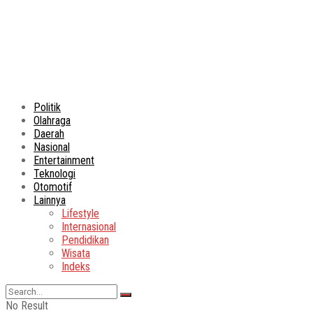
Politik
Olahraga
Daerah
Nasional
Entertainment
Teknologi
Otomotif
Lainnya
Lifestyle
Internasional
Pendidikan
Wisata
Indeks
No Result