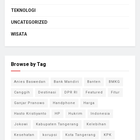
TEKNOLOGI
UNCATEGORIZED
WISATA
Browse by Tag
Anies Baswedan
Bank Mandiri
Banten
BMKG
Canggih
Destinasi
DPR RI
Featured
Fitur
Ganjar Pranowo
Handphone
Harga
Hasto Kristiyanto
HP
Hukrim
Indonesia
Jokowi
Kabupaten Tangerang
Kelebihan
Kesehatan
korupsi
Kota Tangerang
KPK