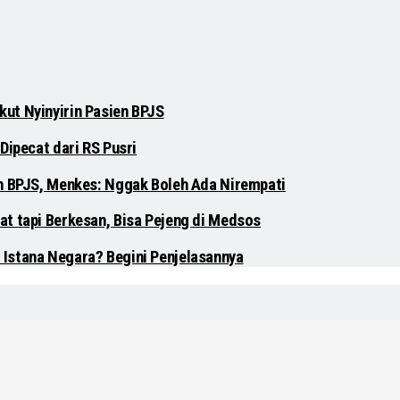
ut Nyinyirin Pasien BPJS
Dipecat dari RS Pusri
en BPJS, Menkes: Nggak Boleh Ada Nirempati
at tapi Berkesan, Bisa Pejeng di Medsos
 Istana Negara? Begini Penjelasannya