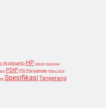
HP
o Kristiyanto
Hukrim
Indonesia
PDIP
PDI Perjuangan
lang
Pilpres 2024
Spesifikasi
Tangerang
ne