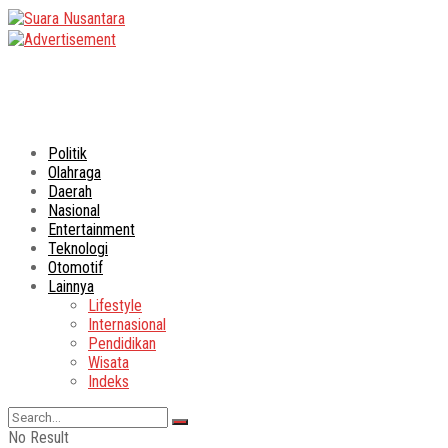
Politik
Olahraga
Daerah
Nasional
Entertainment
Teknologi
Otomotif
Lainnya
Lifestyle
Internasional
Pendidikan
Wisata
Indeks
No Result