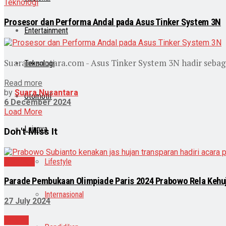
Teknologi
Prosesor dan Performa Andal pada Asus Tinker System 3N
Entertainment
Suaranusantara.com - Asus Tinker System 3N hadir sebagai
Teknologi
Read more
by
Suara Nusantara
Otomotif
6 December 2024
Load More
Lainnya
Don't Miss It
Olahraga
Lifestyle
Parade Pembukaan Olimpiade Paris 2024 Prabowo Rela Kehu
Internasional
27 July 2024
Daerah