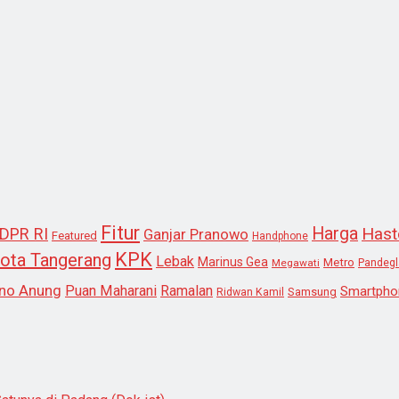
Fitur
Harga
Hast
DPR RI
Ganjar Pranowo
Featured
Handphone
KPK
ota Tangerang
Lebak
Marinus Gea
Metro
Megawati
Pandeg
no Anung
Puan Maharani
Ramalan
Smartpho
Samsung
Ridwan Kamil