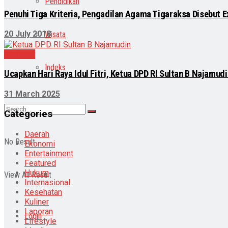
Pendidikan
Penuhi Tiga Kriteria, Pengadilan Agama Tigaraksa Disebut E
20 July 2018
Wisata
Nasional
Indeks
Ucapkan Hari Raya Idul Fitri, Ketua DPD RI Sultan B Najam
31 March 2025
Categories
Daerah
No Result
Ekonomi
Entertainment
Featured
Hukum
View All Result
Internasional
Kesehatan
Kuliner
Laporan
Login
Lifestyle