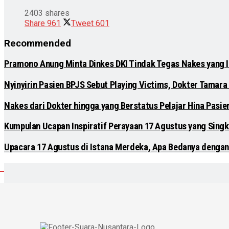
2403 shares
Share
961
Tweet
601
Recommended
Pramono Anung Minta Dinkes DKI Tindak Tegas Nakes yang Ik
Nyinyirin Pasien BPJS Sebut Playing Victims, Dokter Tamara 
Nakes dari Dokter hingga yang Berstatus Pelajar Hina Pasi
Kumpulan Ucapan Inspiratif Perayaan 17 Agustus yang Singk
Upacara 17 Agustus di Istana Merdeka, Apa Bedanya dengan