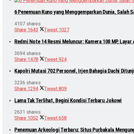
6 Penemuan Kuno yang Menggemparkan Dunia, Salah S
4107 shares
Share
1643
Tweet
1027
Redmi Note 14 Resmi Meluncur: Kamera 108 MP, Layar
3694 shares
Share
1478
Tweet
924
Kapolri Mutasi 702 Personel, Irjen Bahagia Dachi Ditu
3236 shares
Share
1294
Tweet
809
Lama Tak Terlihat, Begini Kondisi Terbaru Jokowi
2631 shares
Share
1052
Tweet
658
Penemuan Arkeologi Terbaru: Situs Purbakala Mengun