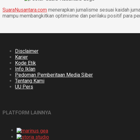
SuaraNusantara.com
menerapkan jurnalisme sesuai kaidah jurnal
mampu membangkitkan optimisme dan perilaku positif para p
Disclaimer
Karier
Kode Etik
Info Iklan
Pedoman Pemberitaan Media Siber
Tentang Kami
UU Pers
PLATFORM LAINNYA