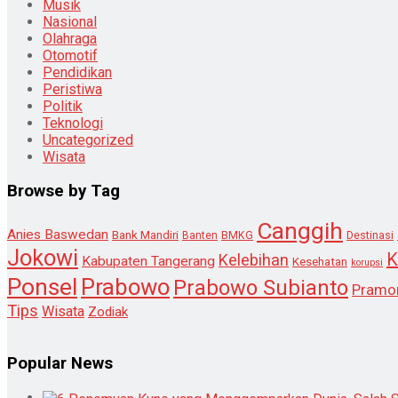
Musik
Nasional
Olahraga
Otomotif
Pendidikan
Peristiwa
Politik
Teknologi
Uncategorized
Wisata
Browse by Tag
Canggih
Anies Baswedan
Bank Mandiri
Destinasi
Banten
BMKG
Jokowi
K
Kelebihan
Kabupaten Tangerang
Kesehatan
korupsi
Ponsel
Prabowo
Prabowo Subianto
Pramo
Tips
Wisata
Zodiak
Popular News