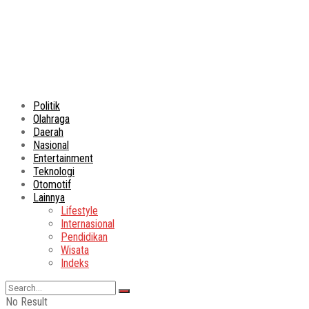
Politik
Olahraga
Daerah
Nasional
Entertainment
Teknologi
Otomotif
Lainnya
Lifestyle
Internasional
Pendidikan
Wisata
Indeks
No Result