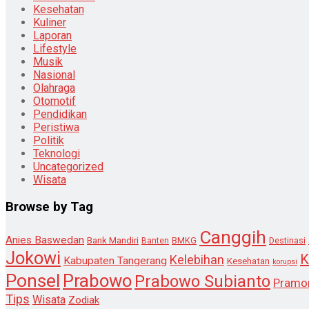
Kesehatan
Kuliner
Laporan
Lifestyle
Musik
Nasional
Olahraga
Otomotif
Pendidikan
Peristiwa
Politik
Teknologi
Uncategorized
Wisata
Browse by Tag
Canggih
Anies Baswedan
Bank Mandiri
Destinasi
Banten
BMKG
Jokowi
K
Kelebihan
Kabupaten Tangerang
Kesehatan
korupsi
Ponsel
Prabowo
Prabowo Subianto
Pramo
Tips
Wisata
Zodiak