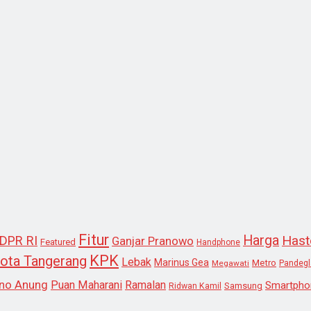
Fitur
Harga
Hast
DPR RI
Ganjar Pranowo
Featured
Handphone
KPK
ota Tangerang
Lebak
Marinus Gea
Metro
Megawati
Pandeg
no Anung
Puan Maharani
Ramalan
Smartpho
Samsung
Ridwan Kamil