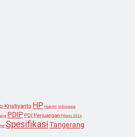
HP
o Kristiyanto
Hukrim
Indonesia
PDIP
PDI Perjuangan
lang
Pilpres 2024
Spesifikasi
Tangerang
ne