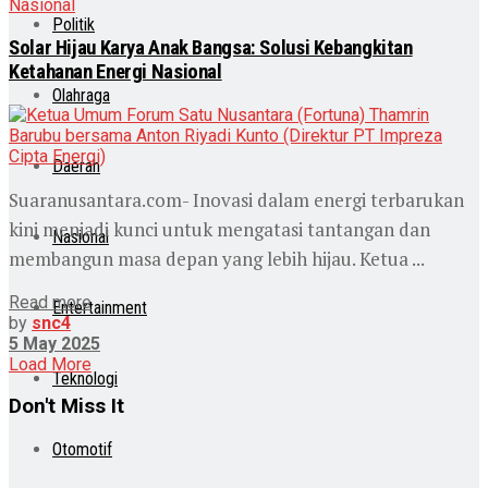
Nasional
Politik
Solar Hijau Karya Anak Bangsa: Solusi Kebangkitan
Ketahanan Energi Nasional
Olahraga
Daerah
Suaranusantara.com- Inovasi dalam energi terbarukan
kini menjadi kunci untuk mengatasi tantangan dan
Nasional
membangun masa depan yang lebih hijau. Ketua ...
Read more
Entertainment
by
snc4
5 May 2025
Load More
Teknologi
Don't Miss It
Otomotif