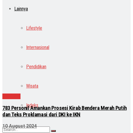
Lainnya
Lifestyle
Internasional
Pendidikan
Wisata
Nasional
Indeks
783 Personil Amankan Prosesi Kirab Bendera Merah Putih
dan Teks Proklamasi dari DKI ke IKN
10 August 2024