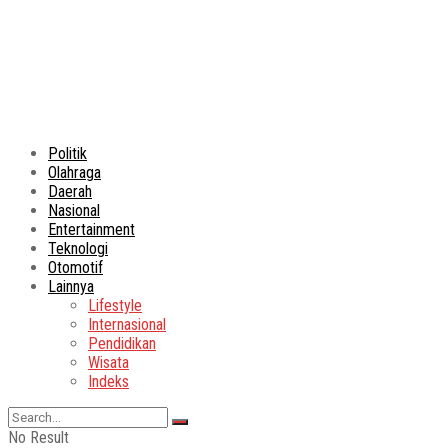
Politik
Olahraga
Daerah
Nasional
Entertainment
Teknologi
Otomotif
Lainnya
Lifestyle
Internasional
Pendidikan
Wisata
Indeks
No Result