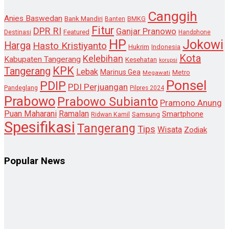
Canggih
Anies Baswedan
Bank Mandiri
Banten
BMKG
Fitur
DPR RI
Ganjar Pranowo
Destinasi
Featured
Handphone
HP
Jokowi
Harga
Hasto Kristiyanto
Hukrim
Indonesia
Kota
Kelebihan
Kabupaten Tangerang
Kesehatan
korupsi
KPK
Tangerang
Lebak
Marinus Gea
Metro
Megawati
Ponsel
PDIP
PDI Perjuangan
Pandeglang
Pilpres 2024
Prabowo
Prabowo Subianto
Pramono Anung
Puan Maharani
Ramalan
Smartphone
Samsung
Ridwan Kamil
Spesifikasi
Tangerang
Tips
Wisata
Zodiak
Popular News