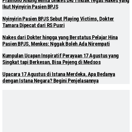
Pramono Anung Minta Dinkes DKI Tindak Tegas Nakes yang
Ikut Nyinyirin Pasien BPJS
Nyinyirin Pasien BPJS Sebut Playing Victims, Dokter
Tamara Dipecat dari RS Pusri
Nakes dari Dokter hingga yang Berstatus Pelajar Hina
Pasien BPJS, Menkes: Nggak Boleh Ada Nirempati
Kumpulan Ucapan Inspiratif Perayaan 17 Agustus yang
Singkat tapi Berkesan, Bisa Pejeng di Medsos
Upacara 17 Agustus di Istana Merdeka, Apa Bedanya
dengan Istana Negara? Begini Penjelasannya