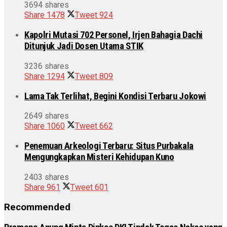
3694 shares
Share
1478
Tweet
924
Kapolri Mutasi 702 Personel, Irjen Bahagia Dachi
Ditunjuk Jadi Dosen Utama STIK
3236 shares
Share
1294
Tweet
809
Lama Tak Terlihat, Begini Kondisi Terbaru Jokowi
2649 shares
Share
1060
Tweet
662
Penemuan Arkeologi Terbaru: Situs Purbakala
Mengungkapkan Misteri Kehidupan Kuno
2403 shares
Share
961
Tweet
601
Recommended