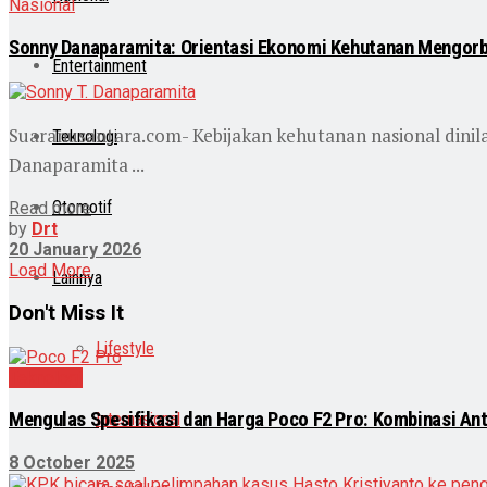
Nasional
Sonny Danaparamita: Orientasi Ekonomi Kehutanan Mengor
Entertainment
Suaranusantara.com- Kebijakan kehutanan nasional dinila
Teknologi
Danaparamita ...
Otomotif
Read more
by
Drt
20 January 2026
Load More
Lainnya
Don't Miss It
Lifestyle
Teknologi
Mengulas Spesifikasi dan Harga Poco F2 Pro: Kombinasi An
Internasional
8 October 2025