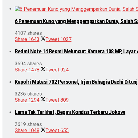
6 Penemuan Kuno yang Menggemparkan Dunia, Salah S
4107 shares
Share
1643
Tweet
1027
Redmi Note 14 Resmi Meluncur: Kamera 108 MP, Layar
3694 shares
Share
1478
Tweet
924
Kapolri Mutasi 702 Personel, Irjen Bahagia Dachi Ditu
3236 shares
Share
1294
Tweet
809
Lama Tak Terlihat, Begini Kondisi Terbaru Jokowi
2619 shares
Share
1048
Tweet
655