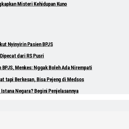
gkapkan Misteri Kehidupan Kuno
ut Nyinyirin Pasien BPJS
Dipecat dari RS Pusri
en BPJS, Menkes: Nggak Boleh Ada Nirempati
at tapi Berkesan, Bisa Pejeng di Medsos
 Istana Negara? Begini Penjelasannya