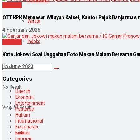
Pendidikan
Nasional
OTT KPK Menyasar Wilayah Kalsel, Kantor Pajak Banjarmasin
Wisata
4 February 2026
Indeks
Nasional
Kata Jokowi Soal Unggahan Foto Makan Malam Bersama Ga
14 June 2023
Categories
No Result
Daerah
Ekonomi
Entertainment
View All Result
Featured
Hukum
Internasional
Kesehatan
Kuliner
Login
Laporan