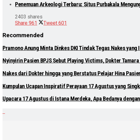
Penemuan Arkeologi Terbaru: Situs Purbakala Mengun
2403 shares
Share
961
Tweet
601
Recommended
Pramono Anung Minta Dinkes DKI Tindak Tegas Nakes yang Ik
Nyinyirin Pasien BPJS Sebut Playing Victims, Dokter Tamara 
Nakes dari Dokter hingga yang Berstatus Pelajar Hina Pasi
Kumpulan Ucapan Inspiratif Perayaan 17 Agustus yang Singk
Upacara 17 Agustus di Istana Merdeka, Apa Bedanya dengan