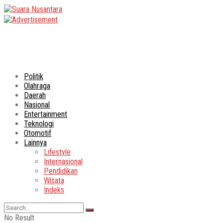
Politik
Olahraga
Daerah
Nasional
Entertainment
Teknologi
Otomotif
Lainnya
Lifestyle
Internasional
Pendidikan
Wisata
Indeks
No Result