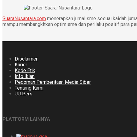
SuaraNusantara.com
menerapkan jurnalisme sesuai kaidah jurnal
mampu membangkitkan optimisme dan perilaku positif para p
Disclaimer
Karier
Kode Etik
Info Iklan
Pedoman Pemberitaan Media Siber
Tentang Kami
UU Pers
PLATFORM LAINNYA