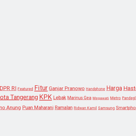
Fitur
Harga
Hast
DPR RI
Ganjar Pranowo
Featured
Handphone
KPK
ota Tangerang
Lebak
Marinus Gea
Metro
Megawati
Pandeg
no Anung
Puan Maharani
Ramalan
Smartpho
Samsung
Ridwan Kamil