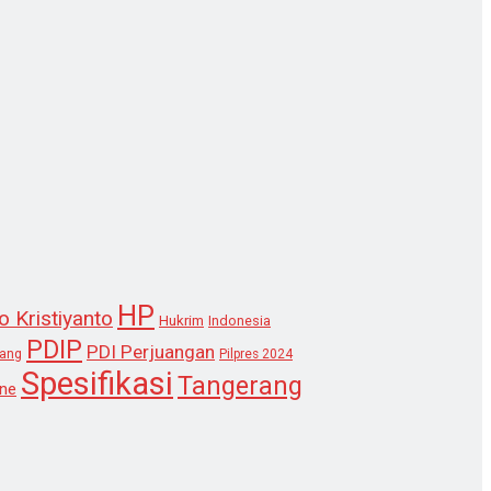
HP
o Kristiyanto
Hukrim
Indonesia
PDIP
PDI Perjuangan
lang
Pilpres 2024
Spesifikasi
Tangerang
ne