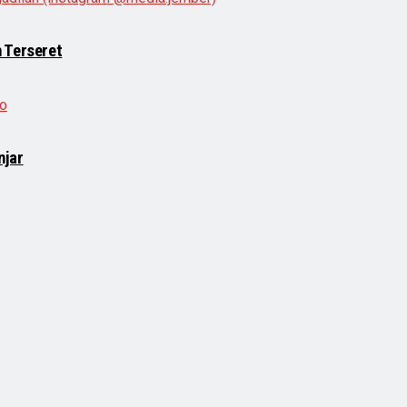
 Terseret
njar