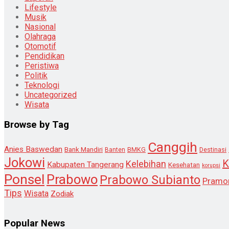
Lifestyle
Musik
Nasional
Olahraga
Otomotif
Pendidikan
Peristiwa
Politik
Teknologi
Uncategorized
Wisata
Browse by Tag
Canggih
Anies Baswedan
Bank Mandiri
Destinasi
Banten
BMKG
Jokowi
K
Kelebihan
Kabupaten Tangerang
Kesehatan
korupsi
Ponsel
Prabowo
Prabowo Subianto
Pramo
Tips
Wisata
Zodiak
Popular News