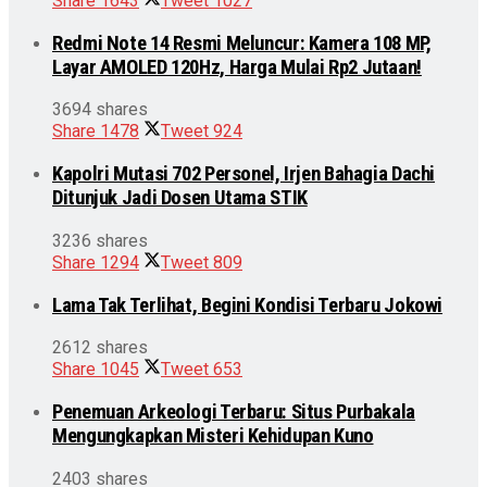
Share
1643
Tweet
1027
Redmi Note 14 Resmi Meluncur: Kamera 108 MP,
Layar AMOLED 120Hz, Harga Mulai Rp2 Jutaan!
3694 shares
Share
1478
Tweet
924
Kapolri Mutasi 702 Personel, Irjen Bahagia Dachi
Ditunjuk Jadi Dosen Utama STIK
3236 shares
Share
1294
Tweet
809
Lama Tak Terlihat, Begini Kondisi Terbaru Jokowi
2612 shares
Share
1045
Tweet
653
Penemuan Arkeologi Terbaru: Situs Purbakala
Mengungkapkan Misteri Kehidupan Kuno
2403 shares