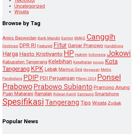
Teknologi
Uncategorized
Wisata
Browse by Tag
Canggih
Anies Baswedan
Bank Mandiri
Banten
BMKG
Fitur
DPR RI
Ganjar Pranowo
Destinasi
Featured
Handphone
HP
Jokowi
Harga
Hasto Kristiyanto
Hukrim
Indonesia
Kota
Kelebihan
Kabupaten Tangerang
Kesehatan
korupsi
KPK
Tangerang
Lebak
Marinus Gea
Metro
Megawati
Ponsel
PDIP
PDI Perjuangan
Pandeglang
Pilpres 2024
Prabowo
Prabowo Subianto
Pramono Anung
Puan Maharani
Ramalan
Smartphone
Samsung
Ridwan Kamil
Spesifikasi
Tangerang
Tips
Wisata
Zodiak
Popular News