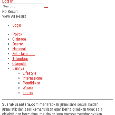
Log In
No Result
View All Result
Login
Politik
Olahraga
Daerah
Nasional
Entertainment
Teknologi
Otomotif
Lainnya
Lifestyle
Internasional
Pendidikan
Wisata
Indeks
SuaraNusantara.com
menerapkan jurnalisme sesuai kaidah
jurnalistik dan asas kemanusiaan agar berita disajikan tidak saja
objektif dan bermakna, melainkan juga mampu membangkitkan