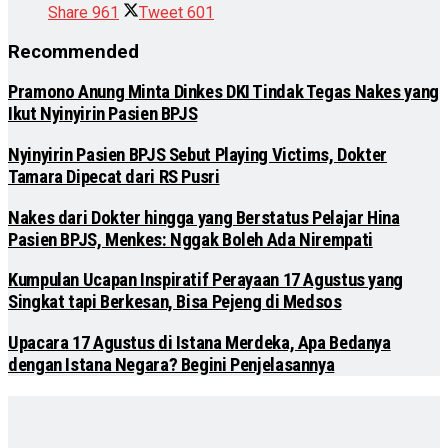
Share
961
Tweet
601
Recommended
Pramono Anung Minta Dinkes DKI Tindak Tegas Nakes yang
Ikut Nyinyirin Pasien BPJS
Nyinyirin Pasien BPJS Sebut Playing Victims, Dokter
Tamara Dipecat dari RS Pusri
Nakes dari Dokter hingga yang Berstatus Pelajar Hina
Pasien BPJS, Menkes: Nggak Boleh Ada Nirempati
Kumpulan Ucapan Inspiratif Perayaan 17 Agustus yang
Singkat tapi Berkesan, Bisa Pejeng di Medsos
Upacara 17 Agustus di Istana Merdeka, Apa Bedanya
dengan Istana Negara? Begini Penjelasannya