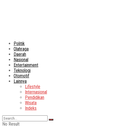
Politik
Olahraga
Daerah
Nasional
Entertainment
Teknologi
Otomotif
Lainnya
Lifestyle
Internasional
Pendidikan
Wisata
Indeks
No Result