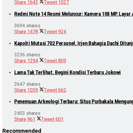
Share
1643
Tweet
1027
Redmi Note 14 Resmi Meluncur: Kamera 108 MP, Layar
3694 shares
Share
1478
Tweet
924
Kapolri Mutasi 702 Personel, Irjen Bahagia Dachi Ditu
3236 shares
Share
1294
Tweet
809
Lama Tak Terlihat, Begini Kondisi Terbaru Jokowi
2647 shares
Share
1059
Tweet
662
Penemuan Arkeologi Terbaru: Situs Purbakala Mengun
2403 shares
Share
961
Tweet
601
Recommended