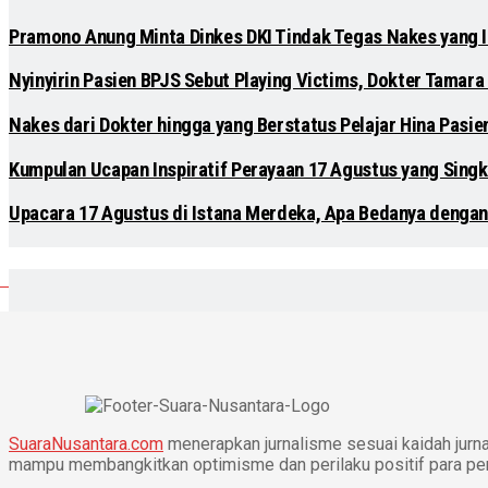
Pramono Anung Minta Dinkes DKI Tindak Tegas Nakes yang Ik
Nyinyirin Pasien BPJS Sebut Playing Victims, Dokter Tamara 
Nakes dari Dokter hingga yang Berstatus Pelajar Hina Pasi
Kumpulan Ucapan Inspiratif Perayaan 17 Agustus yang Singk
Upacara 17 Agustus di Istana Merdeka, Apa Bedanya dengan
SuaraNusantara.com
menerapkan jurnalisme sesuai kaidah jurnal
mampu membangkitkan optimisme dan perilaku positif para p