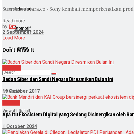
Suaranusantara.co - Sony kembali memperkenalkan produk 
Teknologi
Read more
by
Drt
Otomotif
2 September 2024
Load More
Lainnya
Don't Miss It
Nasional
Badan Siber dan Sandi Negara Diresmikan Bulan Ini
19 October 2017
No Result
Ekonomi
View All Result
Apa Itu Ekosistem Digital yang Sedang Disinergikan oleh Ba
1 October 2024