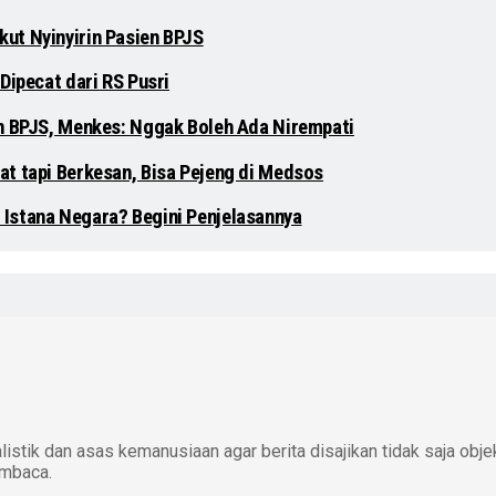
ut Nyinyirin Pasien BPJS
Dipecat dari RS Pusri
en BPJS, Menkes: Nggak Boleh Ada Nirempati
at tapi Berkesan, Bisa Pejeng di Medsos
 Istana Negara? Begini Penjelasannya
istik dan asas kemanusiaan agar berita disajikan tidak saja obje
embaca.