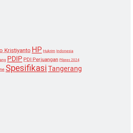
HP
o Kristiyanto
Hukrim
Indonesia
PDIP
PDI Perjuangan
lang
Pilpres 2024
Spesifikasi
Tangerang
ne