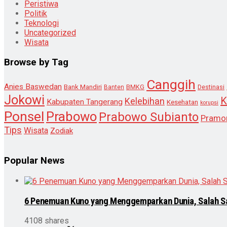
Peristiwa
Politik
Teknologi
Uncategorized
Wisata
Browse by Tag
Canggih
Anies Baswedan
Bank Mandiri
Destinasi
Banten
BMKG
Jokowi
K
Kelebihan
Kabupaten Tangerang
Kesehatan
korupsi
Ponsel
Prabowo
Prabowo Subianto
Pramo
Tips
Wisata
Zodiak
Popular News
6 Penemuan Kuno yang Menggemparkan Dunia, Salah S
4108 shares