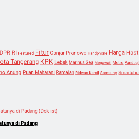
Fitur
Harga
Hast
DPR RI
Ganjar Pranowo
Featured
Handphone
KPK
ota Tangerang
Lebak
Marinus Gea
Metro
Megawati
Pandeg
no Anung
Puan Maharani
Ramalan
Smartpho
Samsung
Ridwan Kamil
atunya di Padang