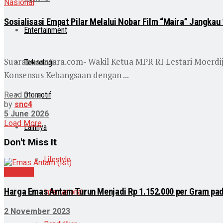
Nasional
Sosialisasi Empat Pilar Melalui Nobar Film “Maira” Jangkau
Entertainment
Suaranusantara.com- Wakil Ketua MPR RI Lestari Moerd
Teknologi
Konsensus Kebangsaan dengan ...
Read more
Otomotif
by
snc4
5 June 2026
Load More
Lainnya
Don't Miss It
Lifestyle
Ekonomi
Harga Emas Antam Turun Menjadi Rp 1.152.000 per Gram pada
Internasional
2 November 2023