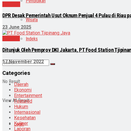
Pendidikan
Nasional
DPR Desak Pemerintah Usut Oknum Penjual 4 Pulau di Riau p
Wisata
23 June 2025
Ekonomi
Indeks
Ditunjuk Oleh Pemprov DKI Jakarta, PT Food Station Tjipin
17 November 2022
Categories
No Result
Daerah
Ekonomi
Entertainment
View All Result
Featured
Hukum
Internasional
Kesehatan
Kuliner
Login
Laporan