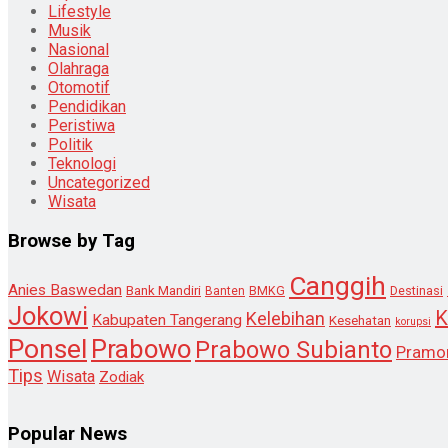
Lifestyle
Musik
Nasional
Olahraga
Otomotif
Pendidikan
Peristiwa
Politik
Teknologi
Uncategorized
Wisata
Browse by Tag
Canggih
Anies Baswedan
Bank Mandiri
Destinasi
Banten
BMKG
Jokowi
K
Kelebihan
Kabupaten Tangerang
Kesehatan
korupsi
Ponsel
Prabowo
Prabowo Subianto
Pramo
Tips
Wisata
Zodiak
Popular News