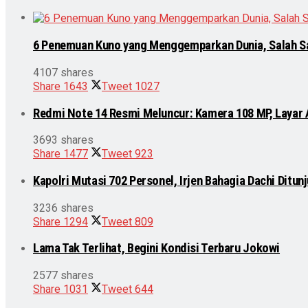
6 Penemuan Kuno yang Menggemparkan Dunia, Salah S
4107 shares
Share
1643
Tweet
1027
Redmi Note 14 Resmi Meluncur: Kamera 108 MP, Layar
3693 shares
Share
1477
Tweet
923
Kapolri Mutasi 702 Personel, Irjen Bahagia Dachi Ditu
3236 shares
Share
1294
Tweet
809
Lama Tak Terlihat, Begini Kondisi Terbaru Jokowi
2577 shares
Share
1031
Tweet
644