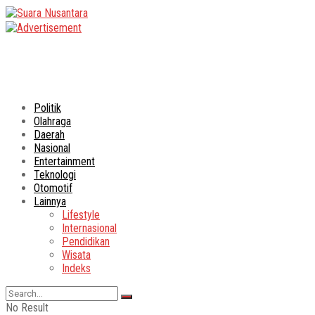
Politik
Olahraga
Daerah
Nasional
Entertainment
Teknologi
Otomotif
Lainnya
Lifestyle
Internasional
Pendidikan
Wisata
Indeks
No Result