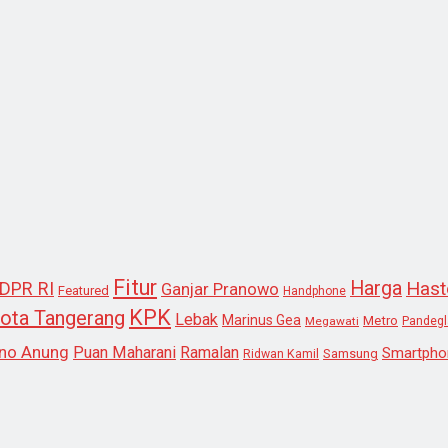
Fitur
Harga
Hast
DPR RI
Ganjar Pranowo
Featured
Handphone
KPK
ota Tangerang
Lebak
Marinus Gea
Metro
Megawati
Pandeg
no Anung
Puan Maharani
Ramalan
Smartpho
Samsung
Ridwan Kamil