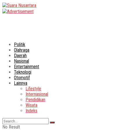
Politik
Olahraga
Daerah
Nasional
Entertainment
Teknologi
Otomotif
Lainnya
Lifestyle
Internasional
Pendidikan
Wisata
Indeks
No Result