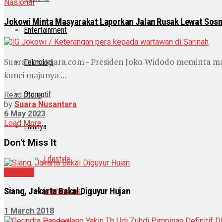
Nasional
Jokowi Minta Masyarakat Laporkan Jalan Rusak Lewat Sos
Entertainment
SuaraNusantara.com - Presiden Joko Widodo meminta masy
Teknologi
kunci majunya ...
Otomotif
Read more
by
Suara Nusantara
6 May 2023
Load More
Lainnya
Don't Miss It
Lifestyle
Nasional
Siang, Jakarta Bakal Diguyur Hujan
Internasional
1 March 2018