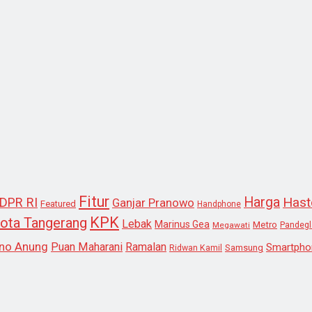
Fitur
Harga
Hast
DPR RI
Ganjar Pranowo
Featured
Handphone
KPK
ota Tangerang
Lebak
Marinus Gea
Metro
Megawati
Pandeg
no Anung
Puan Maharani
Ramalan
Smartpho
Samsung
Ridwan Kamil