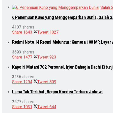
6 Penemuan Kuno yang Menggemparkan Dunia, Salah S
4107 shares
Share
1643
Tweet
1027
Redmi Note 14 Resmi Meluncur: Kamera 108 MP, Layar
3693 shares
Share
1477
Tweet
923
Kapolri Mutasi 702 Personel, Irjen Bahagia Dachi Ditu
3236 shares
Share
1294
Tweet
809
Lama Tak Terlihat, Begini Kondisi Terbaru Jokowi
2577 shares
Share
1031
Tweet
644