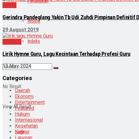
Pendidikan
Politik
Gerindra Pandeglang Yakin Tb Udi Zuhdi Pimpinan Definitif 
Wisata
29 August 2019
Indeks
Nasional
Lirik Hymne Guru, Lagu Kecintaan Terhadap Profesi Guru
13 May 2024
Categories
No Result
Daerah
Ekonomi
Entertainment
View All Result
Featured
Hukum
Internasional
Kesehatan
Kuliner
Login
Laporan