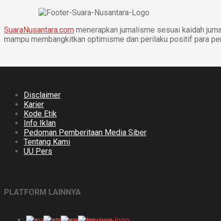
SuaraNusantara.com
menerapkan jurnalisme sesuai kaidah jurnal
mampu membangkitkan optimisme dan perilaku positif para p
Disclaimer
Karier
Kode Etik
Info Iklan
Pedoman Pemberitaan Media Siber
Tentang Kami
UU Pers
PLATFORM LAINNYA