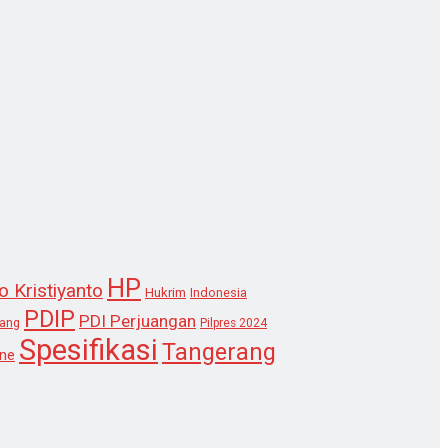
HP
o Kristiyanto
Hukrim
Indonesia
PDIP
PDI Perjuangan
lang
Pilpres 2024
Spesifikasi
Tangerang
ne