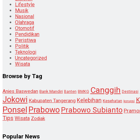
Lifestyle
Musik
Nasional
Olahraga
Otomotif
Pendidikan
Peristiwa
Politik
Teknologi
Uncategorized
Wisata
Browse by Tag
Canggih
Anies Baswedan
Bank Mandiri
Destinasi
Banten
BMKG
Jokowi
K
Kelebihan
Kabupaten Tangerang
Kesehatan
korupsi
Ponsel
Prabowo
Prabowo Subianto
Pramo
Tips
Wisata
Zodiak
Popular News