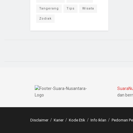
Tangerang
Tips
Wisata
Zodiak
SuaraNu
dan ber
Disclaimer
Karier
Kode Etik
Info Iklan
Pedoman Pem