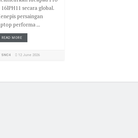
i 16lPH11 secara global.
enepis persaingan
aptop performa ...
READ MORE
Y
SNC4
12 June 2026