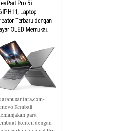
deaPad Pro 5i
6IPH11, Laptop
reator Terbaru dengan
ayar OLED Memukau
uaranusantara.com-
enovo Kembali
emanjakan para
embuat konten dengan
eluncurkan Ideapad Pro