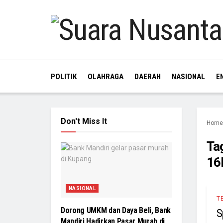
POLITIK
OLAHRAGA
DAERAH
NASIONAL
E
Don't Miss It
Home
Ta
16
NASIONAL
T
Dorong UMKM dan Daya Beli, Bank
S
Mandiri Hadirkan Pasar Murah di