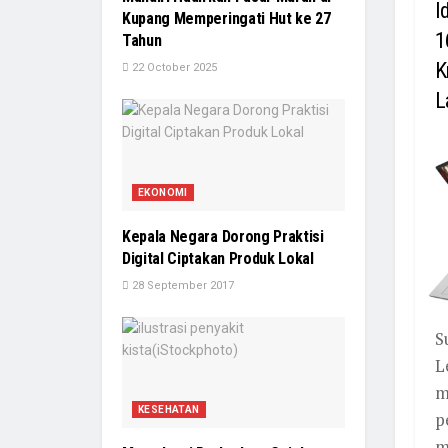
I
Kupang Memperingati Hut ke 27
1
Tahun
K
22 October 2025
L
EKONOMI
Kepala Negara Dorong Praktisi
Digital Ciptakan Produk Lokal
28 September 2017
S
L
m
KESEHATAN
p
m