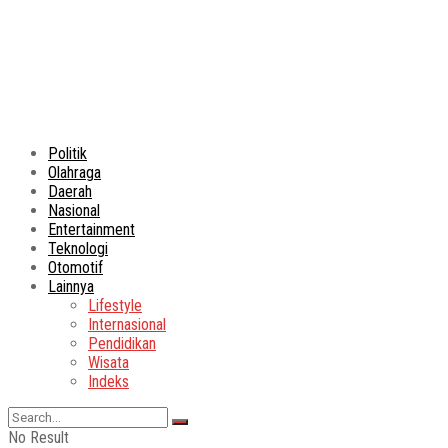
Politik
Olahraga
Daerah
Nasional
Entertainment
Teknologi
Otomotif
Lainnya
Lifestyle
Internasional
Pendidikan
Wisata
Indeks
No Result