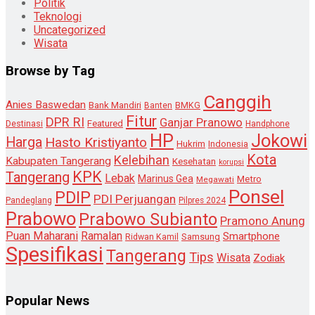
Politik
Teknologi
Uncategorized
Wisata
Browse by Tag
Canggih
Anies Baswedan
Bank Mandiri
Banten
BMKG
Fitur
DPR RI
Ganjar Pranowo
Destinasi
Featured
Handphone
HP
Jokowi
Harga
Hasto Kristiyanto
Hukrim
Indonesia
Kota
Kelebihan
Kabupaten Tangerang
Kesehatan
korupsi
KPK
Tangerang
Lebak
Marinus Gea
Metro
Megawati
Ponsel
PDIP
PDI Perjuangan
Pandeglang
Pilpres 2024
Prabowo
Prabowo Subianto
Pramono Anung
Puan Maharani
Ramalan
Smartphone
Samsung
Ridwan Kamil
Spesifikasi
Tangerang
Tips
Wisata
Zodiak
Popular News