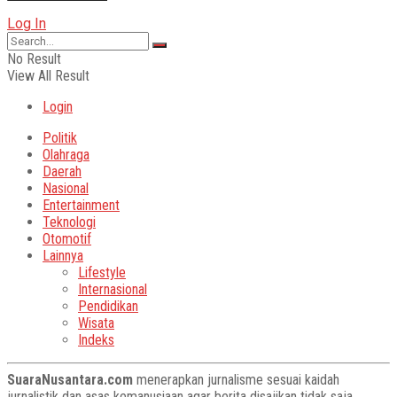
Log In
No Result
View All Result
Login
Politik
Olahraga
Daerah
Nasional
Entertainment
Teknologi
Otomotif
Lainnya
Lifestyle
Internasional
Pendidikan
Wisata
Indeks
SuaraNusantara.com
menerapkan jurnalisme sesuai kaidah
jurnalistik dan asas kemanusiaan agar berita disajikan tidak saja