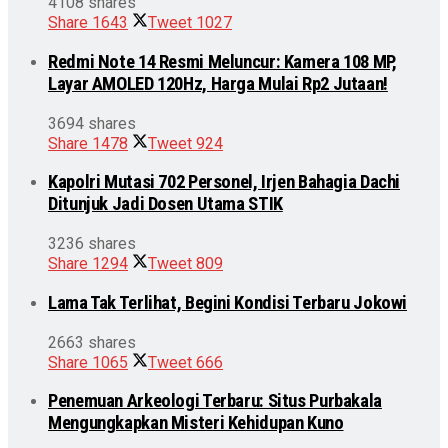
4108 shares
Share
1643
Tweet
1027
Redmi Note 14 Resmi Meluncur: Kamera 108 MP,
Layar AMOLED 120Hz, Harga Mulai Rp2 Jutaan!
3694 shares
Share
1478
Tweet
924
Kapolri Mutasi 702 Personel, Irjen Bahagia Dachi
Ditunjuk Jadi Dosen Utama STIK
3236 shares
Share
1294
Tweet
809
Lama Tak Terlihat, Begini Kondisi Terbaru Jokowi
2663 shares
Share
1065
Tweet
666
Penemuan Arkeologi Terbaru: Situs Purbakala
Mengungkapkan Misteri Kehidupan Kuno