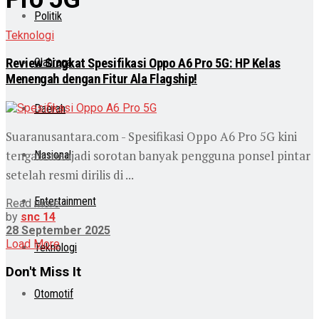
Politik
Teknologi
Review Singkat Spesifikasi Oppo A6 Pro 5G: HP Kelas
Olahraga
Menengah dengan Fitur Ala Flagship!
Daerah
Suaranusantara.com - Spesifikasi Oppo A6 Pro 5G kini
tengah menjadi sorotan banyak pengguna ponsel pintar
Nasional
setelah resmi dirilis di ...
Entertainment
Read more
by
snc 14
28 September 2025
Load More
Teknologi
Don't Miss It
Otomotif