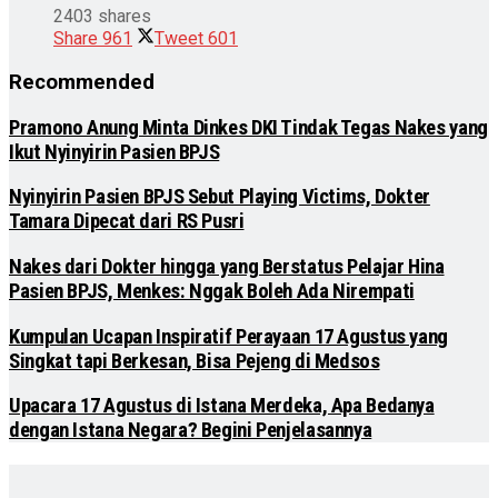
2403 shares
Share
961
Tweet
601
Recommended
Pramono Anung Minta Dinkes DKI Tindak Tegas Nakes yang
Ikut Nyinyirin Pasien BPJS
Nyinyirin Pasien BPJS Sebut Playing Victims, Dokter
Tamara Dipecat dari RS Pusri
Nakes dari Dokter hingga yang Berstatus Pelajar Hina
Pasien BPJS, Menkes: Nggak Boleh Ada Nirempati
Kumpulan Ucapan Inspiratif Perayaan 17 Agustus yang
Singkat tapi Berkesan, Bisa Pejeng di Medsos
Upacara 17 Agustus di Istana Merdeka, Apa Bedanya
dengan Istana Negara? Begini Penjelasannya