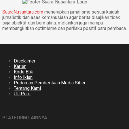
SuaraNusantara.com
menerapkan jurnalisme sesuai kaidah
jurnalistik dan asas kemanusiaan agar berita disajikan tidak
saja objektif dan bermakna, melainkan juga mampu
membangkitkan optimisme dan perilaku positif para pembaca.
Disclaimer
Karier
Kode Etik
Info Iklan
Pedoman Pemberitaan Media Siber
Tentang Kami
UU Pers
PLATFORM LAINNYA