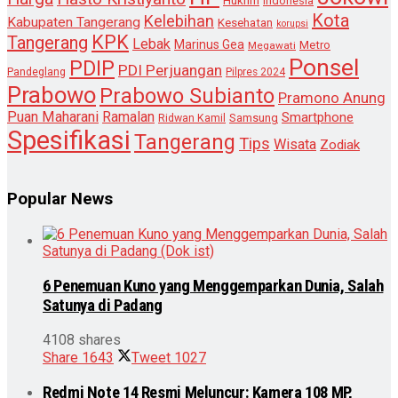
Hukrim
Indonesia
Kota
Kelebihan
Kabupaten Tangerang
Kesehatan
korupsi
KPK
Tangerang
Lebak
Marinus Gea
Metro
Megawati
Ponsel
PDIP
PDI Perjuangan
Pandeglang
Pilpres 2024
Prabowo
Prabowo Subianto
Pramono Anung
Puan Maharani
Ramalan
Smartphone
Samsung
Ridwan Kamil
Spesifikasi
Tangerang
Tips
Wisata
Zodiak
Popular News
6 Penemuan Kuno yang Menggemparkan Dunia, Salah
Satunya di Padang
4108 shares
Share
1643
Tweet
1027
Redmi Note 14 Resmi Meluncur: Kamera 108 MP,