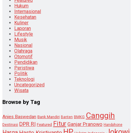
Featured
Hukum
Internasional
Kesehatan
Kuliner
Laporan
Lifestyle
Musik
Nasional
Olahraga
Otomotif
Pendidikan
Peristiwa
Politik
Teknologi
Uncategorized
Wisata
Browse by Tag
Canggih
Anies Baswedan
Bank Mandiri
Banten
BMKG
Fitur
DPR RI
Ganjar Pranowo
Destinasi
Featured
Handphone
HP
Jokowi
Harga
Hasto Kristiyanto