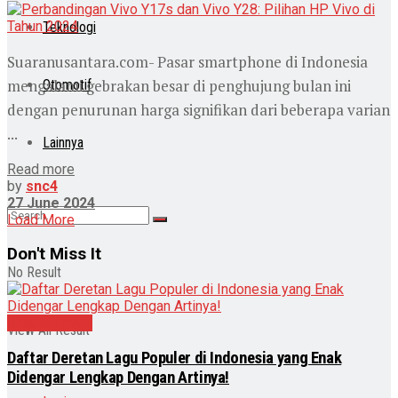
Teknologi
Suaranusantara.com- Pasar smartphone di Indonesia
mengalami gebrakan besar di penghujung bulan ini
Otomotif
dengan penurunan harga signifikan dari beberapa varian
...
Lainnya
Read more
by
snc4
27 June 2024
Load More
Don't Miss It
No Result
Entertainment
View All Result
Daftar Deretan Lagu Populer di Indonesia yang Enak
Didengar Lengkap Dengan Artinya!