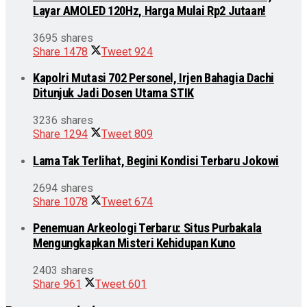
Layar AMOLED 120Hz, Harga Mulai Rp2 Jutaan!
3695 shares
Share
1478
Tweet
924
Kapolri Mutasi 702 Personel, Irjen Bahagia Dachi
Ditunjuk Jadi Dosen Utama STIK
3236 shares
Share
1294
Tweet
809
Lama Tak Terlihat, Begini Kondisi Terbaru Jokowi
2694 shares
Share
1078
Tweet
674
Penemuan Arkeologi Terbaru: Situs Purbakala
Mengungkapkan Misteri Kehidupan Kuno
2403 shares
Share
961
Tweet
601