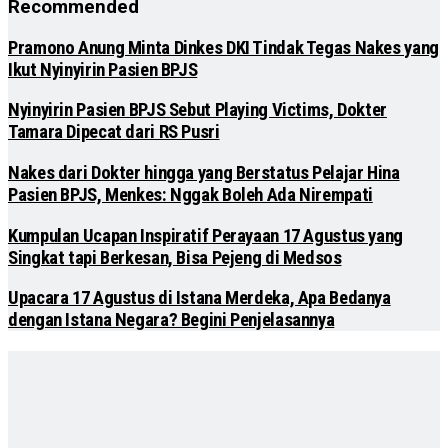
Recommended
Pramono Anung Minta Dinkes DKI Tindak Tegas Nakes yang
Ikut Nyinyirin Pasien BPJS
Nyinyirin Pasien BPJS Sebut Playing Victims, Dokter
Tamara Dipecat dari RS Pusri
Nakes dari Dokter hingga yang Berstatus Pelajar Hina
Pasien BPJS, Menkes: Nggak Boleh Ada Nirempati
Kumpulan Ucapan Inspiratif Perayaan 17 Agustus yang
Singkat tapi Berkesan, Bisa Pejeng di Medsos
Upacara 17 Agustus di Istana Merdeka, Apa Bedanya
dengan Istana Negara? Begini Penjelasannya