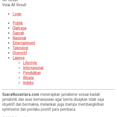
View All Result
Login
Politik
Olahraga
Daerah
Nasional
Entertainment
Teknologi
Otomotif
Lainnya
Lifestyle
Internasional
Pendidikan
Wisata
Indeks
SuaraNusantara.com
menerapkan jurnalisme sesuai kaidah
jurnalistik dan asas kemanusiaan agar berita disajikan tidak saja
objektif dan bermakna, melainkan juga mampu membangkitkan
optimisme dan perilaku positif para pembaca.