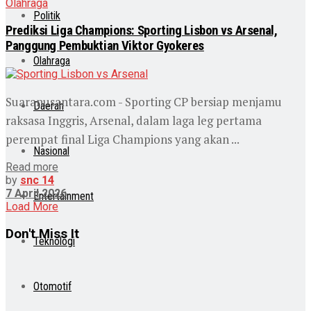
Olahraga
Politik
Prediksi Liga Champions: Sporting Lisbon vs Arsenal,
Panggung Pembuktian Viktor Gyokeres
Olahraga
Suaranusantara.com - Sporting CP bersiap menjamu
Daerah
raksasa Inggris, Arsenal, dalam laga leg pertama
perempat final Liga Champions yang akan ...
Nasional
Read more
by
snc 14
7 April 2026
Entertainment
Load More
Don't Miss It
Teknologi
Otomotif