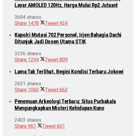
Layar AMOLED 120Hz, Harga Mulai Rp2 Jutaan!
3694 shares
Share
1478
Tweet
924
Kapolri Mutasi 702 Personel, Irjen Bahagia Dachi
Ditunjuk Jadi Dosen Utama STIK
3236 shares
Share
1294
Tweet
809
Lama Tak Terlihat, Begini Kondisi Terbaru Jokowi
2651 shares
Share
1060
Tweet
663
Penemuan Arkeologi Terbaru: Situs Purbakala
Mengungkapkan Misteri Kehidupan Kuno
2403 shares
Share
961
Tweet
601