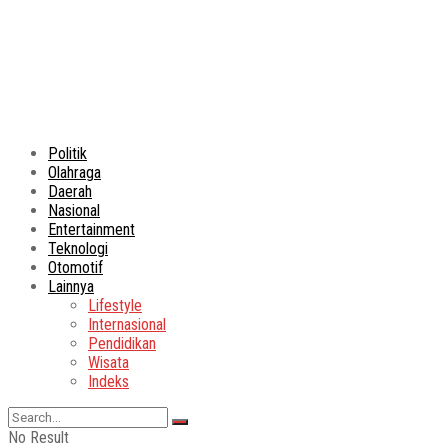
Politik
Olahraga
Daerah
Nasional
Entertainment
Teknologi
Otomotif
Lainnya
Lifestyle
Internasional
Pendidikan
Wisata
Indeks
No Result