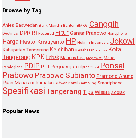
Browse by Tag
Canggih
Anies Baswedan
Bank Mandiri
Banten
BMKG
Fitur
DPR RI
Ganjar Pranowo
Destinasi
Featured
Handphone
HP
Jokowi
Harga
Hasto Kristiyanto
Hukrim
Indonesia
Kota
Kelebihan
Kabupaten Tangerang
Kesehatan
korupsi
KPK
Tangerang
Lebak
Marinus Gea
Metro
Megawati
Ponsel
PDIP
PDI Perjuangan
Pandeglang
Pilpres 2024
Prabowo
Prabowo Subianto
Pramono Anung
Puan Maharani
Ramalan
Smartphone
Samsung
Ridwan Kamil
Spesifikasi
Tangerang
Tips
Wisata
Zodiak
Popular News