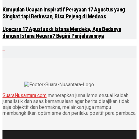
Kumpulan Ucapan Inspiratif Perayaan 17 Agustus yang
Singkat tapi Berkesan, Bisa Pejeng di Medsos
Upacara 17 Agustus di Istana Merdeka, Apa Bedanya
dengan Istana Negara? Begini Penjelasannya
SuaraNusantara.com
menerapkan jurnalisme sesuai kaidah
jurnalistik dan asas kemanusiaan agar berita disajikan tidak
saja objektif dan bermakna, melainkan juga mampu
membangkitkan optimisme dan perilaku positif para pembaca.