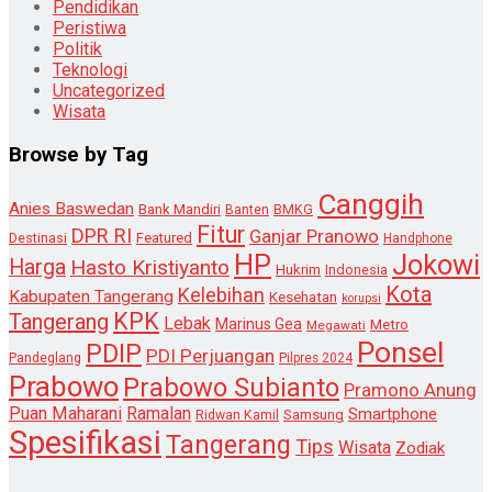
Pendidikan
Peristiwa
Politik
Teknologi
Uncategorized
Wisata
Browse by Tag
Canggih
Anies Baswedan
Bank Mandiri
Banten
BMKG
Fitur
DPR RI
Ganjar Pranowo
Destinasi
Featured
Handphone
HP
Jokowi
Harga
Hasto Kristiyanto
Hukrim
Indonesia
Kota
Kelebihan
Kabupaten Tangerang
Kesehatan
korupsi
KPK
Tangerang
Lebak
Marinus Gea
Metro
Megawati
Ponsel
PDIP
PDI Perjuangan
Pandeglang
Pilpres 2024
Prabowo
Prabowo Subianto
Pramono Anung
Puan Maharani
Ramalan
Smartphone
Samsung
Ridwan Kamil
Spesifikasi
Tangerang
Tips
Wisata
Zodiak