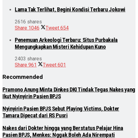
Lama Tak Terlihat, Begini Kondisi Terbaru Jokowi
2616 shares
Share
1046
Tweet
654
Penemuan Arkeologi Terbaru: Situs Purbakala
Mengungkapkan Misteri Kehidupan Kuno
2403 shares
Share
961
Tweet
601
Recommended
Pramono Anung Minta Dinkes DKI Tindak Tegas Nakes yang
Ikut Nyinyirin Pasien BPJS
Nyinyirin Pasien BPJS Sebut Playing Victims, Dokter
Tamara Dipecat dari RS Pusri
Nakes dari Dokter hingga yang Berstatus Pelajar Hina
Pasien BPJS, Menkes: Nggak Boleh Ada Nirempati