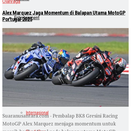
Olahraga
Alex Marquez Jaga Momentum di Balapan Utama MotoGP
Entertainment
Portugal 2025
Teknologi
Otomotif
Lainnya
Lifestyle
Internasional
Suaranusantara.com - Pembalap BK8 Gresini Racing
MotoGP Alex Marquez menjaga momentum untuk