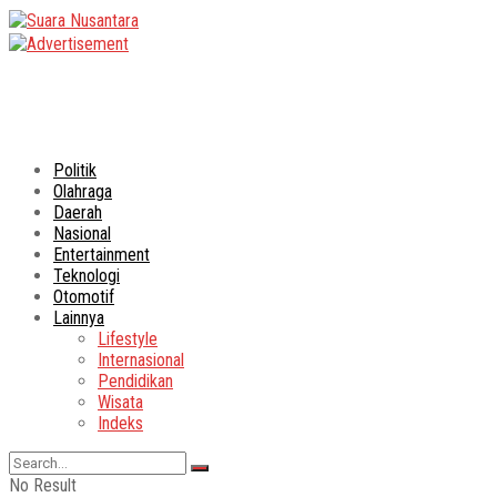
Politik
Olahraga
Daerah
Nasional
Entertainment
Teknologi
Otomotif
Lainnya
Lifestyle
Internasional
Pendidikan
Wisata
Indeks
No Result