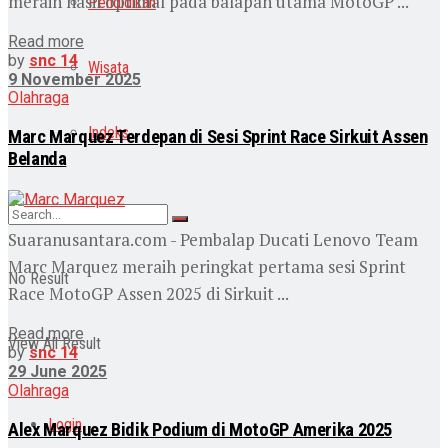
meraih hasil optimal pada balapan utama MotoGP ...
Pendidikan
Read more
by
snc 14
Wisata
9 November 2025
Olahraga
Indeks
Marc Marquez Terdepan di Sesi Sprint Race Sirkuit Assen
Belanda
Suaranusantara.com - Pembalap Ducati Lenovo Team
Marc Marquez meraih peringkat pertama sesi Sprint
No Result
Race MotoGP Assen 2025 di Sirkuit ...
Read more
View All Result
by
snc 14
29 June 2025
Olahraga
Login
Alex Marquez Bidik Podium di MotoGP Amerika 2025