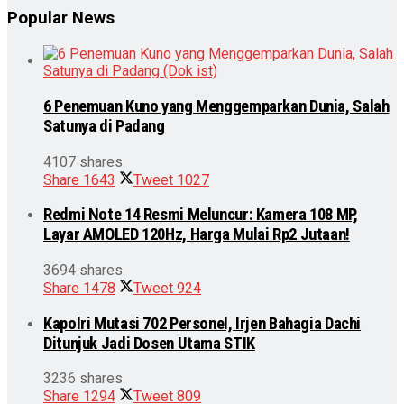
Popular News
6 Penemuan Kuno yang Menggemparkan Dunia, Salah
Satunya di Padang
4107 shares
Share
1643
Tweet
1027
Redmi Note 14 Resmi Meluncur: Kamera 108 MP,
Layar AMOLED 120Hz, Harga Mulai Rp2 Jutaan!
3694 shares
Share
1478
Tweet
924
Kapolri Mutasi 702 Personel, Irjen Bahagia Dachi
Ditunjuk Jadi Dosen Utama STIK
3236 shares
Share
1294
Tweet
809