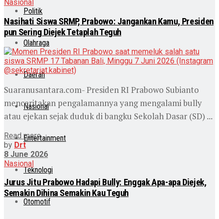
Nasional
Politik
Nasihati Siswa SRMP, Prabowo: Jangankan Kamu, Presiden
pun Sering Diejek Tetaplah Teguh
Olahraga
Daerah
Suaranusantara.com- Presiden RI Prabowo Subianto
menceritakan pengalamannya yang mengalami bully
Nasional
atau ejekan sejak duduk di bangku Sekolah Dasar (SD) ...
Read more
Entertainment
by
Drt
8 June 2026
Nasional
Teknologi
Jurus Jitu Prabowo Hadapi Bully: Enggak Apa-apa Diejek,
Semakin Dihina Semakin Kau Teguh
Otomotif