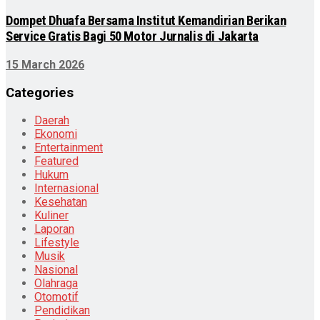
Dompet Dhuafa Bersama Institut Kemandirian Berikan
Service Gratis Bagi 50 Motor Jurnalis di Jakarta
15 March 2026
Categories
Daerah
Ekonomi
Entertainment
Featured
Hukum
Internasional
Kesehatan
Kuliner
Laporan
Lifestyle
Musik
Nasional
Olahraga
Otomotif
Pendidikan