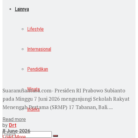
Lainnya
Lifestyle
Internasional
Pendidikan
Wisata
Suaranusantara.com- Presiden RI Prabowo Subianto
pada Minggu 7 Juni 2026 mengunjungi Sekolah Rakyat
Menengah Pertama (SRMP) 17 Tabanan, Bali. ...
Indeks
Read more
by
Drt
8 June 2026
Load More