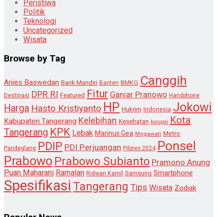
Peristiwa
Politik
Teknologi
Uncategorized
Wisata
Browse by Tag
Canggih
Anies Baswedan
Bank Mandiri
Banten
BMKG
Fitur
DPR RI
Ganjar Pranowo
Destinasi
Featured
Handphone
HP
Jokowi
Harga
Hasto Kristiyanto
Hukrim
Indonesia
Kota
Kelebihan
Kabupaten Tangerang
Kesehatan
korupsi
KPK
Tangerang
Lebak
Marinus Gea
Metro
Megawati
Ponsel
PDIP
PDI Perjuangan
Pandeglang
Pilpres 2024
Prabowo
Prabowo Subianto
Pramono Anung
Puan Maharani
Ramalan
Smartphone
Samsung
Ridwan Kamil
Spesifikasi
Tangerang
Tips
Wisata
Zodiak