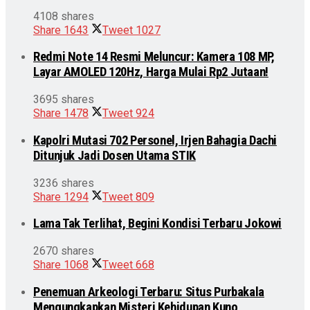
4108 shares
Share
1643
Tweet
1027
Redmi Note 14 Resmi Meluncur: Kamera 108 MP,
Layar AMOLED 120Hz, Harga Mulai Rp2 Jutaan!
3695 shares
Share
1478
Tweet
924
Kapolri Mutasi 702 Personel, Irjen Bahagia Dachi
Ditunjuk Jadi Dosen Utama STIK
3236 shares
Share
1294
Tweet
809
Lama Tak Terlihat, Begini Kondisi Terbaru Jokowi
2670 shares
Share
1068
Tweet
668
Penemuan Arkeologi Terbaru: Situs Purbakala
Mengungkapkan Misteri Kehidupan Kuno