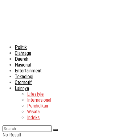
Politik
Olahraga
Daerah
Nasional
Entertainment
Teknologi
Otomotif
Lainnya
Lifestyle
Internasional
Pendidikan
Wisata
Indeks
No Result