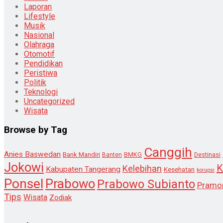
Laporan
Lifestyle
Musik
Nasional
Olahraga
Otomotif
Pendidikan
Peristiwa
Politik
Teknologi
Uncategorized
Wisata
Browse by Tag
Canggih
Anies Baswedan
Bank Mandiri
Destinasi
Banten
BMKG
Jokowi
K
Kelebihan
Kabupaten Tangerang
Kesehatan
korupsi
Ponsel
Prabowo
Prabowo Subianto
Pramo
Tips
Wisata
Zodiak