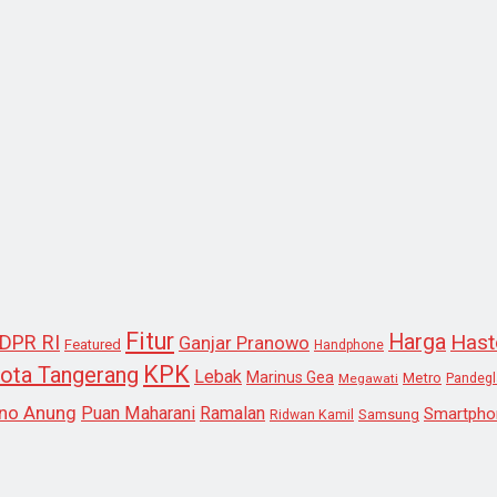
Fitur
Harga
Hast
DPR RI
Ganjar Pranowo
Featured
Handphone
KPK
ota Tangerang
Lebak
Marinus Gea
Metro
Megawati
Pandeg
no Anung
Puan Maharani
Ramalan
Smartpho
Samsung
Ridwan Kamil