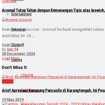
Olahraga
Arsenal Tutup Tahun dengan Kemenangan Tipis atas Ipswich
Entertainment
Suaranusantara.com - Arsenal berhasil mengakhiri tah
Teknologi
matchday ke-18 ...
Otomotif
Read more
by
snc 14
28 December 2024
Load More
Lainnya
Don't Miss It
Lifestyle
Daerah
Arief Apresiasi Kampung Pancasila di Karangtengah, Ini Pe
Internasional
19 May 2019