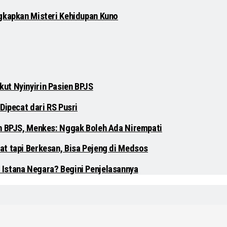
gkapkan Misteri Kehidupan Kuno
ut Nyinyirin Pasien BPJS
Dipecat dari RS Pusri
en BPJS, Menkes: Nggak Boleh Ada Nirempati
at tapi Berkesan, Bisa Pejeng di Medsos
 Istana Negara? Begini Penjelasannya