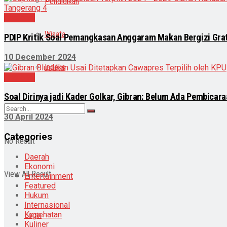
Pendidikan
Nasional
Wisata
PDIP Kritik Soal Pemangkasan Anggaram Makan Bergizi Grati
10 December 2024
Indeks
Nasional
Soal Dirinya jadi Kader Golkar, Gibran: Belum Ada Pembicara
30 April 2024
Categories
No Result
Daerah
Ekonomi
View All Result
Entertainment
Featured
Hukum
Internasional
Kesehatan
Login
Kuliner