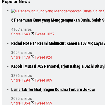
Popular News
6 Penemuan Kuno yang Menggemparkan Dunia, Salah S
4107 shares
Share
1643
Tweet
1027
Redmi Note 14 Resmi Meluncur: Kamera 108 MP, Layar
3694 shares
Share
1478
Tweet
924
Kapolri Mutasi 702 Personel, Irjen Bahagia Dachi Ditu
3236 shares
Share
1294
Tweet
809
Lama Tak Terlihat, Begini Kondisi Terbaru Jokowi
2635 shares
Share
1054
Tweet
659