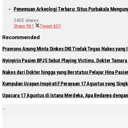
Penemuan Arkeologi Terbaru: Situs Purbakala Mengun
2403 shares
Share
961
Tweet
601
Recommended
Pramono Anung Minta Dinkes DKI Tindak Tegas Nakes yang Ik
Nyinyirin Pasien BPJS Sebut Playing Victims, Dokter Tamara 
Nakes dari Dokter hingga yang Berstatus Pelajar Hina Pasi
Kumpulan Ucapan Inspiratif Perayaan 17 Agustus yang Singk
Upacara 17 Agustus di Istana Merdeka, Apa Bedanya dengan