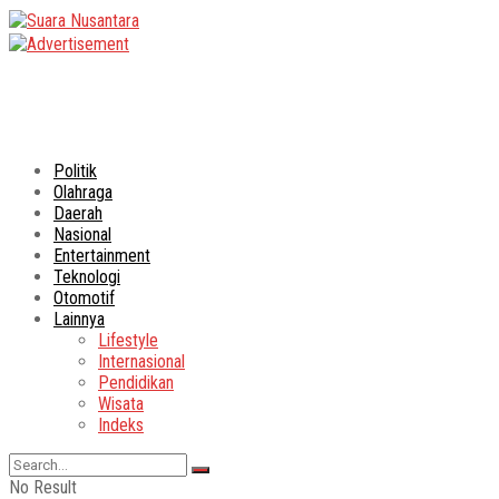
Politik
Olahraga
Daerah
Nasional
Entertainment
Teknologi
Otomotif
Lainnya
Lifestyle
Internasional
Pendidikan
Wisata
Indeks
No Result