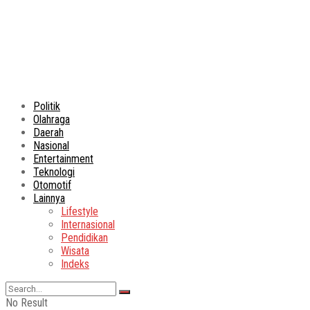
Politik
Olahraga
Daerah
Nasional
Entertainment
Teknologi
Otomotif
Lainnya
Lifestyle
Internasional
Pendidikan
Wisata
Indeks
No Result