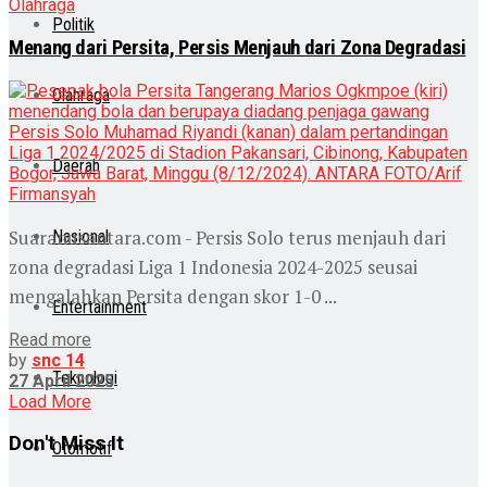
Olahraga
Politik
Menang dari Persita, Persis Menjauh dari Zona Degradasi
Olahraga
Daerah
Suaranusantara.com - Persis Solo terus menjauh dari
Nasional
zona degradasi Liga 1 Indonesia 2024-2025 seusai
mengalahkan Persita dengan skor 1-0 ...
Entertainment
Read more
by
snc 14
Teknologi
27 April 2025
Load More
Don't Miss It
Otomotif