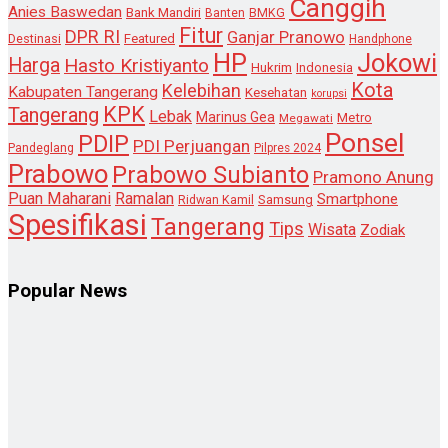
Canggih
Anies Baswedan
Bank Mandiri
Banten
BMKG
Fitur
DPR RI
Ganjar Pranowo
Destinasi
Featured
Handphone
HP
Jokowi
Harga
Hasto Kristiyanto
Hukrim
Indonesia
Kota
Kelebihan
Kabupaten Tangerang
Kesehatan
korupsi
KPK
Tangerang
Lebak
Marinus Gea
Metro
Megawati
Ponsel
PDIP
PDI Perjuangan
Pandeglang
Pilpres 2024
Prabowo
Prabowo Subianto
Pramono Anung
Puan Maharani
Ramalan
Smartphone
Samsung
Ridwan Kamil
Spesifikasi
Tangerang
Tips
Wisata
Zodiak
Popular News