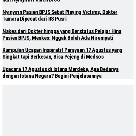
Nyinyirin Pasien BPJS Sebut Playing Victims, Dokter
Tamara Dipecat dari RS Pusri
Nakes dari Dokter hingga yang Berstatus Pelajar Hina
Pasien BPJS, Menkes: Nggak Boleh Ada Nirempati
Kumpulan Ucapan Inspiratif Perayaan 17 Agustus yang
Singkat tapi Berkesan, Bisa Pejeng di Medsos
Upacara 17 Agustus di Istana Merdeka, Apa Bedanya
dengan Istana Negara? Begini Penjelasannya