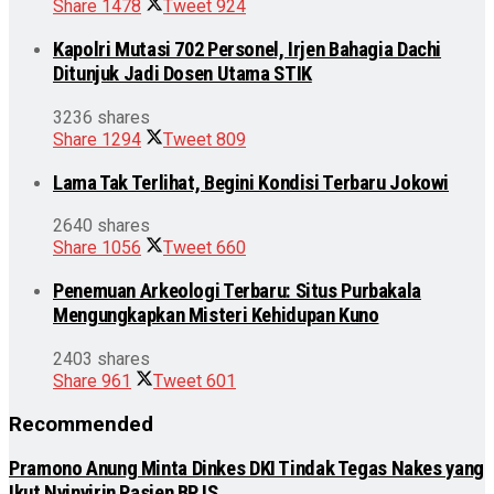
Share
1478
Tweet
924
Kapolri Mutasi 702 Personel, Irjen Bahagia Dachi
Ditunjuk Jadi Dosen Utama STIK
3236 shares
Share
1294
Tweet
809
Lama Tak Terlihat, Begini Kondisi Terbaru Jokowi
2640 shares
Share
1056
Tweet
660
Penemuan Arkeologi Terbaru: Situs Purbakala
Mengungkapkan Misteri Kehidupan Kuno
2403 shares
Share
961
Tweet
601
Recommended
Pramono Anung Minta Dinkes DKI Tindak Tegas Nakes yang
Ikut Nyinyirin Pasien BPJS