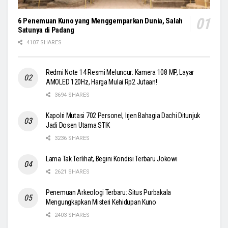
6 Penemuan Kuno yang Menggemparkan Dunia, Salah
Satunya di Padang
4107 SHARES
Redmi Note 14 Resmi Meluncur: Kamera 108 MP, Layar
AMOLED 120Hz, Harga Mulai Rp2 Jutaan!
3694 SHARES
Kapolri Mutasi 702 Personel, Irjen Bahagia Dachi Ditunjuk
Jadi Dosen Utama STIK
3236 SHARES
Lama Tak Terlihat, Begini Kondisi Terbaru Jokowi
2621 SHARES
Penemuan Arkeologi Terbaru: Situs Purbakala
Mengungkapkan Misteri Kehidupan Kuno
2403 SHARES