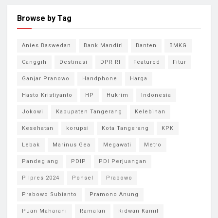
Browse by Tag
Anies Baswedan
Bank Mandiri
Banten
BMKG
Canggih
Destinasi
DPR RI
Featured
Fitur
Ganjar Pranowo
Handphone
Harga
Hasto Kristiyanto
HP
Hukrim
Indonesia
Jokowi
Kabupaten Tangerang
Kelebihan
Kesehatan
korupsi
Kota Tangerang
KPK
Lebak
Marinus Gea
Megawati
Metro
Pandeglang
PDIP
PDI Perjuangan
Pilpres 2024
Ponsel
Prabowo
Prabowo Subianto
Pramono Anung
Puan Maharani
Ramalan
Ridwan Kamil