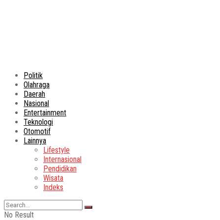
Politik
Olahraga
Daerah
Nasional
Entertainment
Teknologi
Otomotif
Lainnya
Lifestyle
Internasional
Pendidikan
Wisata
Indeks
No Result