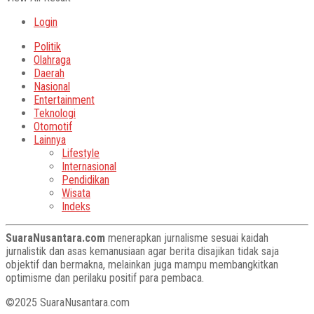
Login
Politik
Olahraga
Daerah
Nasional
Entertainment
Teknologi
Otomotif
Lainnya
Lifestyle
Internasional
Pendidikan
Wisata
Indeks
SuaraNusantara.com
menerapkan jurnalisme sesuai kaidah
jurnalistik dan asas kemanusiaan agar berita disajikan tidak saja
objektif dan bermakna, melainkan juga mampu membangkitkan
optimisme dan perilaku positif para pembaca.
©2025 SuaraNusantara.com