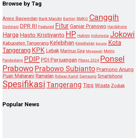
Browse by Tag
Canggih
Anies Baswedan
Bank Mandiri
Banten
BMKG
Fitur
DPR RI
Ganjar Pranowo
Destinasi
Featured
Handphone
HP
Jokowi
Harga
Hasto Kristiyanto
Hukrim
Indonesia
Kota
Kelebihan
Kabupaten Tangerang
Kesehatan
korupsi
KPK
Tangerang
Lebak
Marinus Gea
Metro
Megawati
Ponsel
PDIP
PDI Perjuangan
Pandeglang
Pilpres 2024
Prabowo
Prabowo Subianto
Pramono Anung
Puan Maharani
Ramalan
Smartphone
Samsung
Ridwan Kamil
Spesifikasi
Tangerang
Tips
Wisata
Zodiak
Popular News