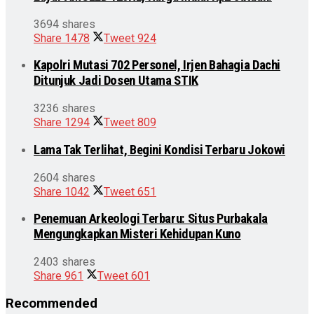
3694 shares
Share
1478
Tweet
924
Kapolri Mutasi 702 Personel, Irjen Bahagia Dachi
Ditunjuk Jadi Dosen Utama STIK
3236 shares
Share
1294
Tweet
809
Lama Tak Terlihat, Begini Kondisi Terbaru Jokowi
2604 shares
Share
1042
Tweet
651
Penemuan Arkeologi Terbaru: Situs Purbakala
Mengungkapkan Misteri Kehidupan Kuno
2403 shares
Share
961
Tweet
601
Recommended