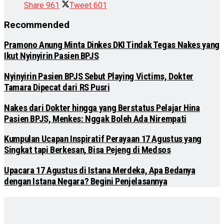
Share
961
Tweet
601
Recommended
Pramono Anung Minta Dinkes DKI Tindak Tegas Nakes yang
Ikut Nyinyirin Pasien BPJS
Nyinyirin Pasien BPJS Sebut Playing Victims, Dokter
Tamara Dipecat dari RS Pusri
Nakes dari Dokter hingga yang Berstatus Pelajar Hina
Pasien BPJS, Menkes: Nggak Boleh Ada Nirempati
Kumpulan Ucapan Inspiratif Perayaan 17 Agustus yang
Singkat tapi Berkesan, Bisa Pejeng di Medsos
Upacara 17 Agustus di Istana Merdeka, Apa Bedanya
dengan Istana Negara? Begini Penjelasannya