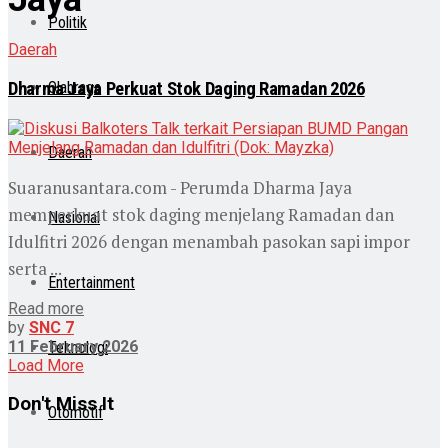
Politik
Daerah
Dharma Jaya Perkuat Stok Daging Ramadan 2026
Olahraga
Daerah
Suaranusantara.com - Perumda Dharma Jaya
memperkuat stok daging menjelang Ramadan dan
Nasional
Idulfitri 2026 dengan menambah pasokan sapi impor
serta ...
Entertainment
Read more
by
SNC 7
11 February 2026
Teknologi
Load More
Don't Miss It
Otomotif