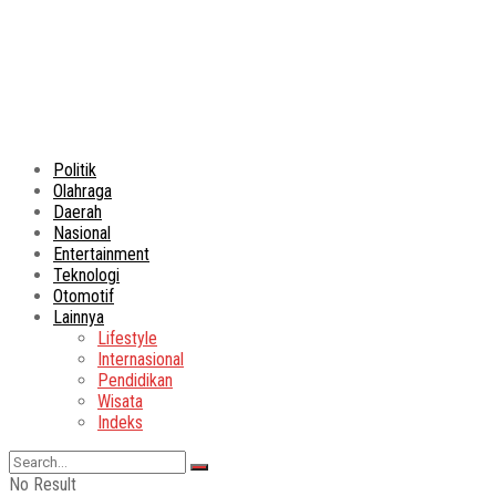
Politik
Olahraga
Daerah
Nasional
Entertainment
Teknologi
Otomotif
Lainnya
Lifestyle
Internasional
Pendidikan
Wisata
Indeks
No Result