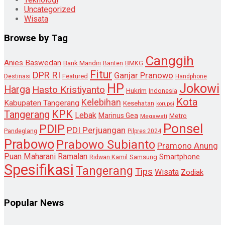
Uncategorized
Wisata
Browse by Tag
Canggih
Anies Baswedan
Bank Mandiri
Banten
BMKG
Fitur
DPR RI
Ganjar Pranowo
Destinasi
Featured
Handphone
HP
Jokowi
Harga
Hasto Kristiyanto
Hukrim
Indonesia
Kota
Kelebihan
Kabupaten Tangerang
Kesehatan
korupsi
KPK
Tangerang
Lebak
Marinus Gea
Metro
Megawati
Ponsel
PDIP
PDI Perjuangan
Pandeglang
Pilpres 2024
Prabowo
Prabowo Subianto
Pramono Anung
Puan Maharani
Ramalan
Smartphone
Samsung
Ridwan Kamil
Spesifikasi
Tangerang
Tips
Wisata
Zodiak
Popular News