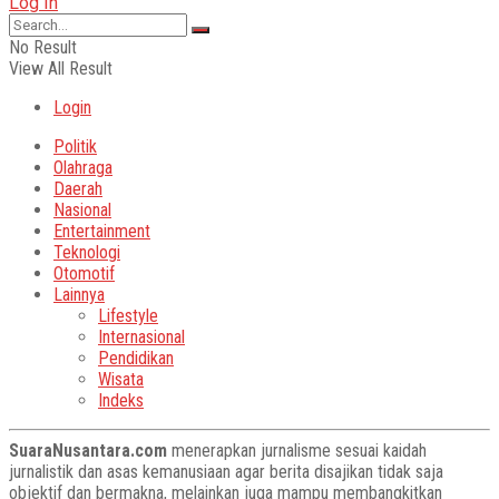
Log In
No Result
View All Result
Login
Politik
Olahraga
Daerah
Nasional
Entertainment
Teknologi
Otomotif
Lainnya
Lifestyle
Internasional
Pendidikan
Wisata
Indeks
SuaraNusantara.com
menerapkan jurnalisme sesuai kaidah
jurnalistik dan asas kemanusiaan agar berita disajikan tidak saja
objektif dan bermakna, melainkan juga mampu membangkitkan