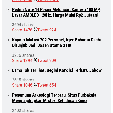
Redmi Note 14 Resmi Meluncur: Kamera 108 MP,
Layar AMOLED 120Hz, Harga Mulai Rp2 Jutaan!
3694 shares
Share
1478
Tweet
924
Kapolri Mutasi 702 Personel, Irjen Bahagia Dachi
Ditunjuk Jadi Dosen Utama STIK
3236 shares
Share
1294
Tweet
809
Lama Tak Terlihat, Begini Kondisi Terbaru Jokowi
2615 shares
Share
1046
Tweet
654
Penemuan Arkeologi Terbaru: Situs Purbakala
Mengungkapkan Misteri Kehidupan Kuno
2403 shares