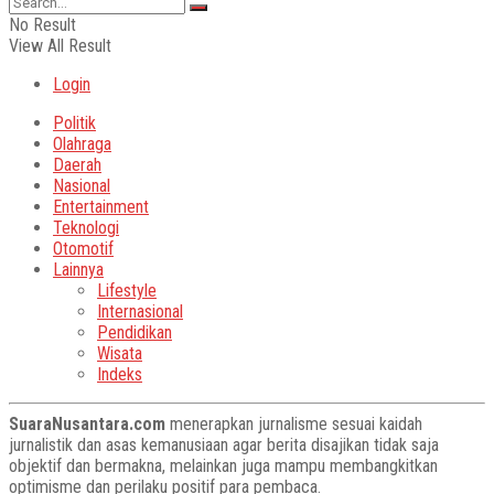
No Result
View All Result
Login
Politik
Olahraga
Daerah
Nasional
Entertainment
Teknologi
Otomotif
Lainnya
Lifestyle
Internasional
Pendidikan
Wisata
Indeks
SuaraNusantara.com
menerapkan jurnalisme sesuai kaidah
jurnalistik dan asas kemanusiaan agar berita disajikan tidak saja
objektif dan bermakna, melainkan juga mampu membangkitkan
optimisme dan perilaku positif para pembaca.