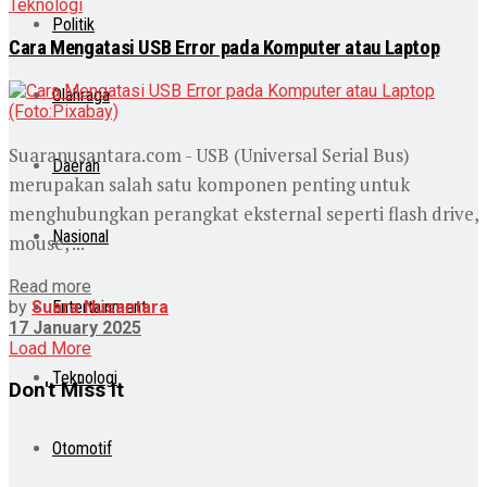
Teknologi
Politik
Cara Mengatasi USB Error pada Komputer atau Laptop
Olahraga
Suaranusantara.com - USB (Universal Serial Bus)
Daerah
merupakan salah satu komponen penting untuk
menghubungkan perangkat eksternal seperti flash drive,
Nasional
mouse, ...
Read more
by
Suara Nusantara
Entertainment
17 January 2025
Load More
Teknologi
Don't Miss It
Otomotif