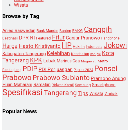
Wisata
Browse by Tag
Canggih
Anies Baswedan
Bank Mandiri
Banten
BMKG
Fitur
DPR RI
Ganjar Pranowo
Destinasi
Featured
Handphone
HP
Jokowi
Harga
Hasto Kristiyanto
Hukrim
Indonesia
Kota
Kelebihan
Kabupaten Tangerang
Kesehatan
korupsi
KPK
Tangerang
Lebak
Marinus Gea
Metro
Megawati
Ponsel
PDIP
PDI Perjuangan
Pandeglang
Pilpres 2024
Prabowo
Prabowo Subianto
Pramono Anung
Puan Maharani
Ramalan
Smartphone
Samsung
Ridwan Kamil
Spesifikasi
Tangerang
Tips
Wisata
Zodiak
Popular News