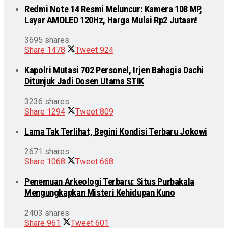
Redmi Note 14 Resmi Meluncur: Kamera 108 MP,
Layar AMOLED 120Hz, Harga Mulai Rp2 Jutaan!
3695 shares
Share
1478
Tweet
924
Kapolri Mutasi 702 Personel, Irjen Bahagia Dachi
Ditunjuk Jadi Dosen Utama STIK
3236 shares
Share
1294
Tweet
809
Lama Tak Terlihat, Begini Kondisi Terbaru Jokowi
2671 shares
Share
1068
Tweet
668
Penemuan Arkeologi Terbaru: Situs Purbakala
Mengungkapkan Misteri Kehidupan Kuno
2403 shares
Share
961
Tweet
601