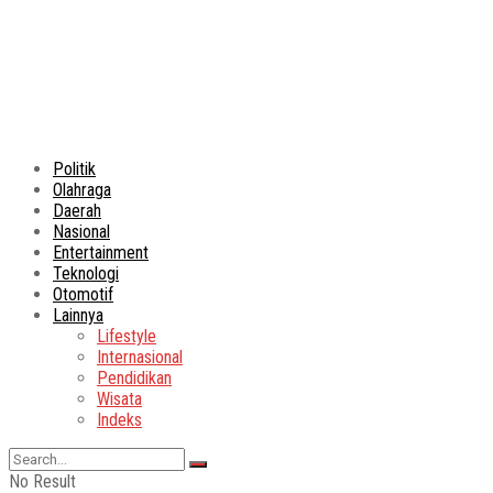
Politik
Olahraga
Daerah
Nasional
Entertainment
Teknologi
Otomotif
Lainnya
Lifestyle
Internasional
Pendidikan
Wisata
Indeks
No Result