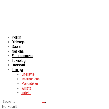
Politik
Olahraga
Daerah
Nasional
Entertainment
Teknologi
Otomotif
Lainnya
Lifestyle
Internasional
Pendidikan
Wisata
Indeks
No Result