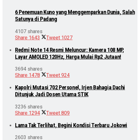
6 Penemuan Kuno yang Menggemparkan Dunia, Salah
Satunya di Padang
4107 shares
Share
1643
Tweet
1027
Redmi Note 14 Resmi Meluncur: Kamera 108 MP,
Layar AMOLED 120Hz, Harga Mulai Rp2 Jutaan!
3694 shares
Share
1478
Tweet
924
Kapolri Mutasi 702 Personel, Irjen Bahagia Dachi
Ditunjuk Jadi Dosen Utama STIK
3236 shares
Share
1294
Tweet
809
Lama Tak Terlihat, Begini Kondisi Terbaru Jokowi
2603 shares