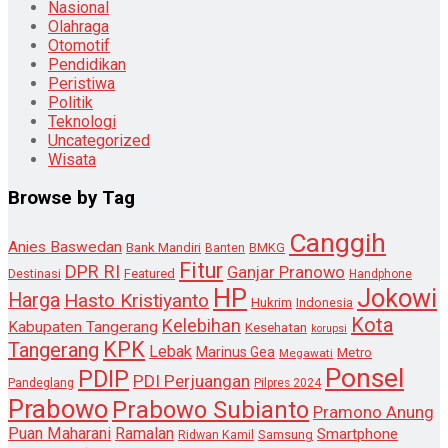
Nasional
Olahraga
Otomotif
Pendidikan
Peristiwa
Politik
Teknologi
Uncategorized
Wisata
Browse by Tag
Canggih
Anies Baswedan
Bank Mandiri
Banten
BMKG
Fitur
DPR RI
Ganjar Pranowo
Destinasi
Featured
Handphone
HP
Jokowi
Harga
Hasto Kristiyanto
Hukrim
Indonesia
Kota
Kelebihan
Kabupaten Tangerang
Kesehatan
korupsi
KPK
Tangerang
Lebak
Marinus Gea
Metro
Megawati
Ponsel
PDIP
PDI Perjuangan
Pandeglang
Pilpres 2024
Prabowo
Prabowo Subianto
Pramono Anung
Puan Maharani
Ramalan
Smartphone
Samsung
Ridwan Kamil