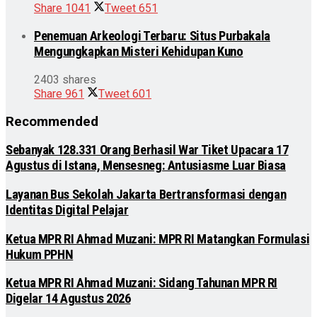
Share
1041
Tweet
651
Penemuan Arkeologi Terbaru: Situs Purbakala
Mengungkapkan Misteri Kehidupan Kuno
2403 shares
Share
961
Tweet
601
Recommended
Sebanyak 128.331 Orang Berhasil War Tiket Upacara 17
Agustus di Istana, Mensesneg: Antusiasme Luar Biasa
Layanan Bus Sekolah Jakarta Bertransformasi dengan
Identitas Digital Pelajar
Ketua MPR RI Ahmad Muzani: MPR RI Matangkan Formulasi
Hukum PPHN
Ketua MPR RI Ahmad Muzani: Sidang Tahunan MPR RI
Digelar 14 Agustus 2026