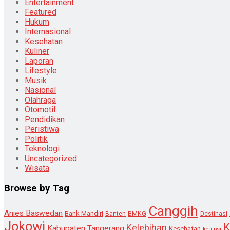
Entertainment
Featured
Hukum
Internasional
Kesehatan
Kuliner
Laporan
Lifestyle
Musik
Nasional
Olahraga
Otomotif
Pendidikan
Peristiwa
Politik
Teknologi
Uncategorized
Wisata
Browse by Tag
Canggih
Anies Baswedan
Bank Mandiri
Destinasi
Banten
BMKG
Jokowi
K
Kelebihan
Kabupaten Tangerang
Kesehatan
korupsi