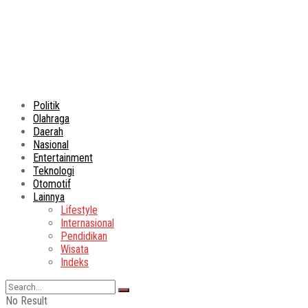
Politik
Olahraga
Daerah
Nasional
Entertainment
Teknologi
Otomotif
Lainnya
Lifestyle
Internasional
Pendidikan
Wisata
Indeks
No Result