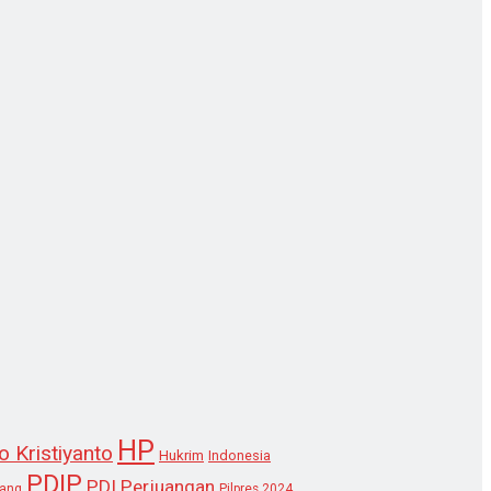
HP
o Kristiyanto
Hukrim
Indonesia
PDIP
PDI Perjuangan
lang
Pilpres 2024