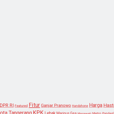
Fitur
Harga
Hast
DPR RI
Ganjar Pranowo
Featured
Handphone
KPK
ota Tangerang
Lebak
Marinus Gea
Metro
Megawati
Pandeg