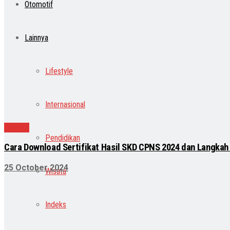
Otomotif
Lainnya
Lifestyle
Internasional
Daerah
Pendidikan
Cara Download Sertifikat Hasil SKD CPNS 2024 dan Langkah 
25 October 2024
Wisata
Indeks