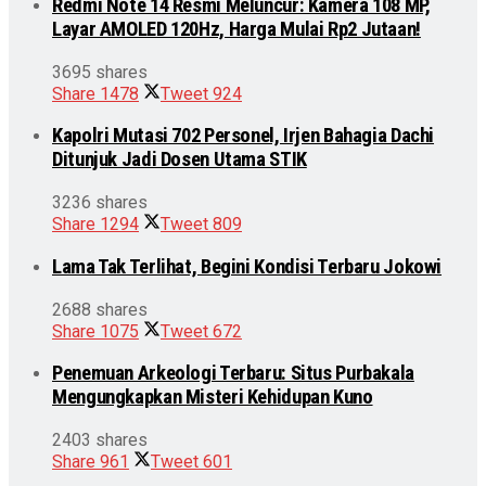
Redmi Note 14 Resmi Meluncur: Kamera 108 MP,
Layar AMOLED 120Hz, Harga Mulai Rp2 Jutaan!
3695 shares
Share
1478
Tweet
924
Kapolri Mutasi 702 Personel, Irjen Bahagia Dachi
Ditunjuk Jadi Dosen Utama STIK
3236 shares
Share
1294
Tweet
809
Lama Tak Terlihat, Begini Kondisi Terbaru Jokowi
2688 shares
Share
1075
Tweet
672
Penemuan Arkeologi Terbaru: Situs Purbakala
Mengungkapkan Misteri Kehidupan Kuno
2403 shares
Share
961
Tweet
601