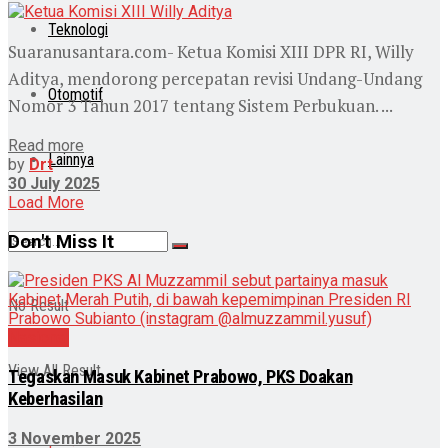
Teknologi
Suaranusantara.com- Ketua Komisi XIII DPR RI, Willy
Aditya, mendorong percepatan revisi Undang-Undang
Otomotif
Nomor 3 Tahun 2017 tentang Sistem Perbukuan. ...
Read more
Lainnya
by
Drt
30 July 2025
Load More
Don't Miss It
No Result
Nasional
View All Result
Tegaskan Masuk Kabinet Prabowo, PKS Doakan
Keberhasilan
3 November 2025