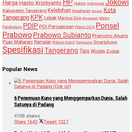
HP
Jokowi
Harga
Hasto Kristiyanto
Hukrim
Indonesia
Kota
Kelebihan
Kabupaten Tangerang
Kesehatan
korupsi
KPK
Tangerang
Lebak
Marinus Gea
Metro
Megawati
Ponsel
PDIP
PDI Perjuangan
Pandeglang
Pilpres 2024
Prabowo
Prabowo Subianto
Pramono Anung
Puan Maharani
Ramalan
Smartphone
Samsung
Ridwan Kamil
Spesifikasi
Tangerang
Tips
Wisata
Zodiak
Popular News
6 Penemuan Kuno yang Menggemparkan Dunia, Salah
Satunya di Padang
4108 shares
Share
1643
Tweet
1027