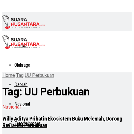
Politik
Olahraga
Home
Tag
UU Perbukuan
Daerah
Tag:
UU Perbukuan
Nasional
Nasional
Willy Aditya Prihatin Ekosistem Buku Melemah, Dorong
Entertainment
Revisi UU Perbukuan